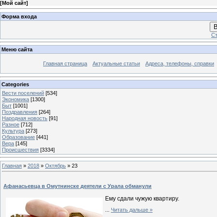
[
Мой сайт
]
Форма входа
В
Ст
Меню сайта
Главная страница
Актуальные статьи
Адреса, телефоны, справки
Categories
Вести поселений
[534]
Экономика
[1300]
Быт
[1001]
Поздравления
[264]
Народная новость
[91]
Разное
[712]
Культура
[273]
Образование
[441]
Вера
[145]
Происшествия
[3334]
Главная
»
2018
»
Октябрь
»
23
Афанасьевца в Омутнинске деятели с Урала обманули
Ему сдали чужую квартиру.
...
Читать дальше »