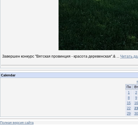
Завершен конкурс "Вятская провинция - красота деревенская".&
...
Читать д
Calendar
Пн
Вт
1
2
8
9
15
16
22
23
29
30
Полная версия сайта