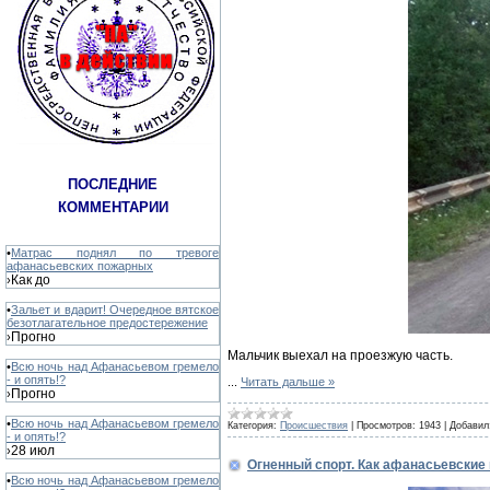
ПОСЛЕДНИЕ
КОММЕНТАРИИ
•
Матрас поднял по тревоге
афанасьевских пожарных
Как до
›
•
Зальет и вдарит! Очередное вятское
безотлагательное предостережение
Прогно
›
Мальчик выехал на проезжую часть.
•
Всю ночь над Афанасьевом гремело
- и опять!?
...
Читать дальше »
Прогно
›
•
Всю ночь над Афанасьевом гремело
Категория:
Происшествия
|
Просмотров:
1943
|
Добавил
- и опять!?
28 июл
›
Огненный спорт. Как афанасьевские
•
Всю ночь над Афанасьевом гремело