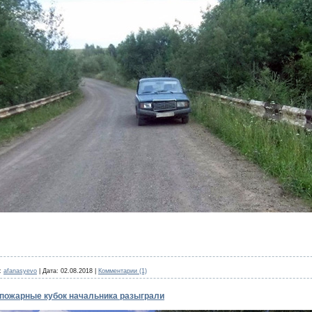
:
afanasyevo
|
Дата:
02.08.2018
|
Комментарии (1)
 пожарные кубок начальника разыграли