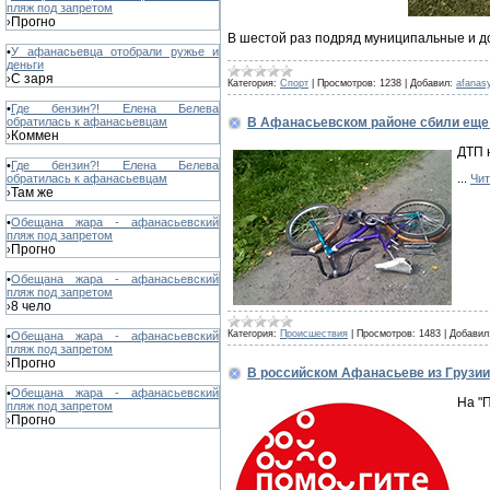
пляж под запретом
Прогно
›
В шестой раз подряд муниципальные и 
•
У афанасьевца отобрали ружье и
деньги
С заря
›
Категория:
Спорт
|
Просмотров:
1238
|
Добавил:
afanas
•
Где бензин?! Елена Белева
В Афанасьевском районе сбили еще 
обратилась к афанасьевцам
Коммен
›
ДТП 
•
Где бензин?! Елена Белева
...
Чит
обратилась к афанасьевцам
Там же
›
•
Обещана жара - афанасьевский
пляж под запретом
Прогно
›
•
Обещана жара - афанасьевский
пляж под запретом
8 чело
›
Категория:
Происшествия
|
Просмотров:
1483
|
Добавил
•
Обещана жара - афанасьевский
пляж под запретом
Прогно
›
В российском Афанасьеве из Грузии
•
Обещана жара - афанасьевский
На "
пляж под запретом
Прогно
›