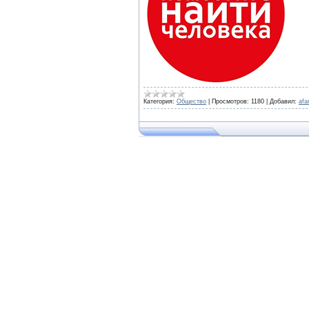
Категория:
Общество
|
Просмотров:
1180
|
Добавил:
afa