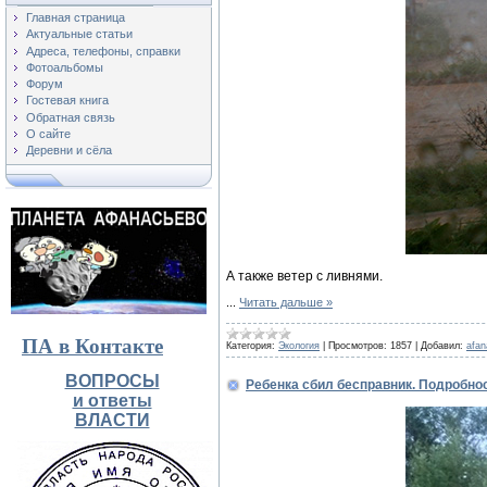
Главная страница
Актуальные статьи
Адреса, телефоны, справки
Фотоальбомы
Форум
Гостевая книга
Обратная связь
О сайте
Деревни и сёла
А также ветер с ливнями.
...
Читать дальше »
ПА в Контакте
Категория:
Экология
|
Просмотров:
1857
|
Добавил:
afa
ВОПРОСЫ
Ребенка сбил бесправник. Подробно
и ответы
ВЛАСТИ