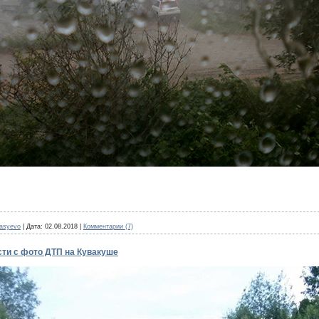
nasyevo
|
Дата:
02.08.2018
|
Комментарии (7)
сти с фото ДТП на Кувакуше