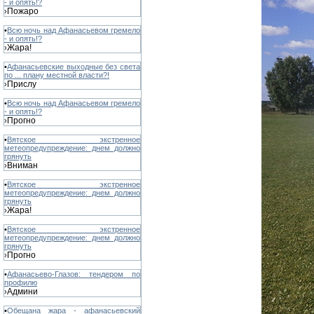
- и опять!?
Пожаро
›
•
Всю ночь над Афанасьевом гремело
- и опять!?
Жара!
›
•
Афанасьевские выходные без света
по ... плану местной власти?!
Прислу
›
•
Всю ночь над Афанасьевом гремело
- и опять!?
Прогно
›
•
Вятское экстренное
метеопредупреждение: днем должно
грянуть
Вниман
›
•
Вятское экстренное
метеопредупреждение: днем должно
грянуть
Жара!
›
•
Вятское экстренное
метеопредупреждение: днем должно
грянуть
Прогно
›
•
Афанасьево-Глазов: тендером по
профилю
Админи
›
•
Обещана жара - афанасьевский