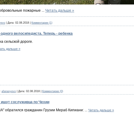
добровольные пожарные
...
Читать дальше »
yevo
|
Дата:
02.08.2018
|
Комментарии (1)
одного велосипедиста. Теперь - ребенка
на сельской дороге.
ать дальше »
:
afanasyevo
|
Дата:
02.08.2018
|
Комментарии (0)
 ищут сослуживца по Чехии
ПА" обратился гражданин Грузии Мераб Кипиани:
...
Читать дальше »