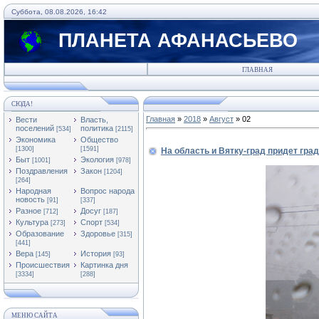
Суббота, 08.08.2026, 16:42
ПЛАНЕТА АФАНАСЬЕВО
ГЛАВНАЯ
СЮДА!
Главная
»
2018
»
Август
»
02
Вести
Власть,
поселений
политика
[534]
[2115]
Экономика
Общество
[1300]
[1591]
На область и Вятку-град придет гра
Быт
Экология
[1001]
[978]
Поздравления
Закон
[1204]
[264]
Народная
Вопрос народа
новость
[91]
[337]
Разное
Досуг
[712]
[187]
Культура
Спорт
[273]
[534]
Образование
Здоровье
[315]
[441]
Вера
История
[145]
[93]
Происшествия
Картинка дня
[3334]
[288]
МЕНЮ САЙТА