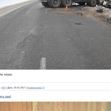
ло тесно.
:
ДА5
|
Дата:
20.02.2017
|
Комментарии (1)
ть рак!