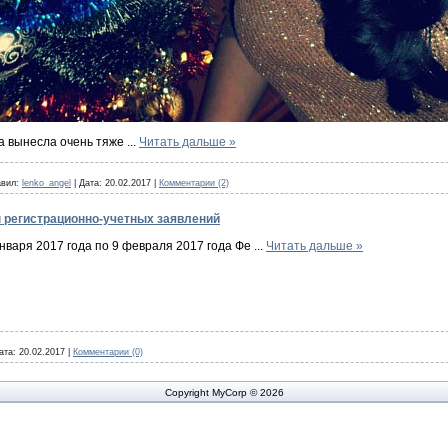
ба вынесла очень тяже
...
Читать дальше »
вил:
lenko_angel
|
Дата:
20.02.2017
|
Комментарии (2)
н регистрационно-учетных заявлений
января 2017 года по 9 февраля 2017 года Фе
...
Читать дальше »
ата:
20.02.2017
|
Комментарии (0)
Copyright MyCorp © 2026