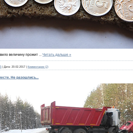
овило величину прожит
...
Читать дальше »
5
|
Дата:
20.02.2017
|
Комментарии (2)
сте. Не разошлись...