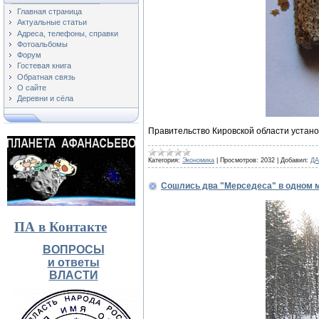
Главная страница
Актуальные статьи
Адреса, телефоны, справки
Фотоальбомы
Форум
Гостевая книга
Обратная связь
О сайте
Деревни и сёла
Правительство Кировской области устан
Категория:
Экономика
|
Просмотров:
2032
|
Добавил:
ДА
Сошлись два "Мерседеса" в одном ме
ПА в Контакте
ВОПРОСЫ
и ответы
ВЛАСТИ