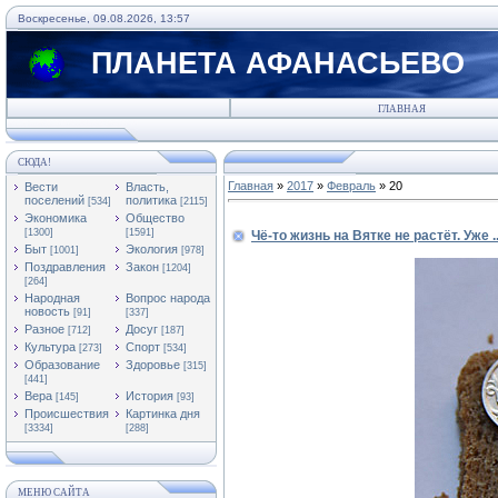
Воскресенье, 09.08.2026, 13:57
ПЛАНЕТА АФАНАСЬЕВО
ГЛАВНАЯ
СЮДА!
Главная
»
2017
»
Февраль
»
20
Вести
Власть,
поселений
политика
[534]
[2115]
Экономика
Общество
[1300]
[1591]
Чё-то жизнь на Вятке не растёт. Уже ..
Быт
Экология
[1001]
[978]
Поздравления
Закон
[1204]
[264]
Народная
Вопрос народа
новость
[91]
[337]
Разное
Досуг
[712]
[187]
Культура
Спорт
[273]
[534]
Образование
Здоровье
[315]
[441]
Вера
История
[145]
[93]
Происшествия
Картинка дня
[3334]
[288]
МЕНЮ САЙТА