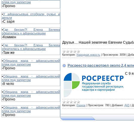
пляж под запретом
Прогно
›
•
У афанасьевца отобрали ружье и
деньги
С заря
›
•
Где бензин?! Елена Белева
обратилась к афанасьевцам
Коммен
›
Друзья.... Нашей землячке Евгении Судь
•
Где бензин?! Елена Белева
обратилась к афанасьевцам
Там же
›
Категория:
Народная новость
|
Просмотров:
3058
|
Доба
•
Обещана жара - афанасьевский
пляж под запретом
Росреестр рассмотрел около 2,4 мл
Прогно
›
С 9 
•
Обещана жара - афанасьевский
пляж под запретом
8 чело
›
•
Обещана жара - афанасьевский
пляж под запретом
Прогно
›
Категория:
Разное
|
Просмотров:
780
|
Добавил:
ДА5
|
Д
•
Обещана жара - афанасьевский
пляж под запретом
Прогно
›