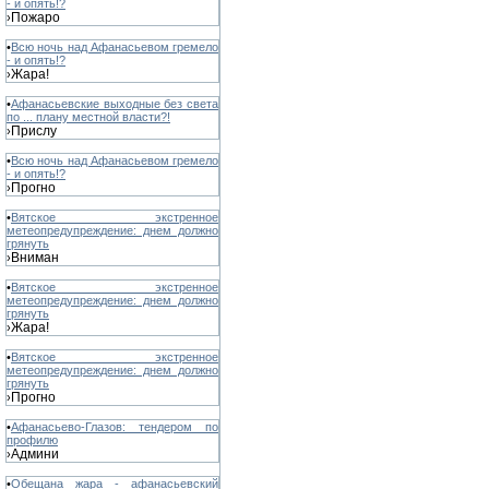
- и опять!?
Пожаро
›
•
Всю ночь над Афанасьевом гремело
- и опять!?
Жара!
›
•
Афанасьевские выходные без света
по ... плану местной власти?!
Прислу
›
•
Всю ночь над Афанасьевом гремело
- и опять!?
Прогно
›
•
Вятское экстренное
метеопредупреждение: днем должно
грянуть
Вниман
›
•
Вятское экстренное
метеопредупреждение: днем должно
грянуть
Жара!
›
•
Вятское экстренное
метеопредупреждение: днем должно
грянуть
Прогно
›
•
Афанасьево-Глазов: тендером по
профилю
Админи
›
•
Обещана жара - афанасьевский