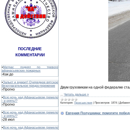
ПОСЛЕДНИЕ
КОММЕНТАРИИ
•
Матрас поднял по тревоге
афанасьевских пожарных
Как до
›
•
Зальет и вдарит! Очередное вятское
безотлагательное предостережение
Двум грузовикам на одной федералке ста
Прогно
›
...
Читать дальше »
•
Всю ночь над Афанасьевом гремело
- и опять!?
Категория:
Происшествия
|
Просмотров:
1874
|
Добавил
Прогно
›
•
Всю ночь над Афанасьевом гремело
Евгения Полушкина: помогите победи
- и опять!?
28 июл
›
•
Всю ночь над Афанасьевом гремело