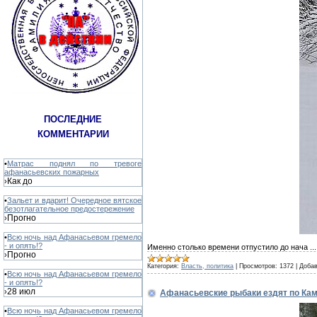
ПОСЛЕДНИЕ
КОММЕНТАРИИ
•
Матрас поднял по тревоге
афанасьевских пожарных
Как до
›
•
Зальет и вдарит! Очередное вятское
безотлагательное предостережение
Прогно
›
•
Всю ночь над Афанасьевом гремело
- и опять!?
Именно столько времени отпустило до нача
..
Прогно
›
Категория:
Власть, политика
|
Просмотров:
1372
|
Добав
•
Всю ночь над Афанасьевом гремело
- и опять!?
28 июл
›
Афанасьевские рыбаки ездят по Каме
•
Всю ночь над Афанасьевом гремело