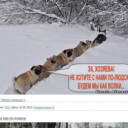
.
Читать дальше »
ил:
ДА5
|
Дата:
11.02.2012
|
Комментарии (1)
 как по дороге