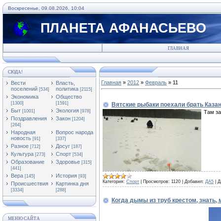
Воскресенье, 09.08.2026, 10:04
ПЛАНЕТА АФАНАСЬЕВО
ГЛАВНАЯ
СЮДА!
Главная
»
2012
»
Февраль
»
11
Вести
Власть,
поселений
политика
[534]
[2115]
Экономика
Общество
[1300]
[1591]
Вятские рыбаки поехали брать Каза
Быт
Экология
[1001]
[978]
Там за
Поздравления
Закон
[1204]
[264]
Народная
Вопрос народа
новость
[91]
[337]
Разное
Досуг
[712]
[187]
Культура
Спорт
[273]
[534]
Образование
Здоровье
[315]
[441]
Вера
История
[145]
[93]
Категория:
Спорт
|
Просмотров:
1120
|
Добавил:
ДА5
|
Д
Происшествия
Картинка дня
[3334]
[288]
Когда дымы из труб крестом, знать,
МЕНЮ САЙТА