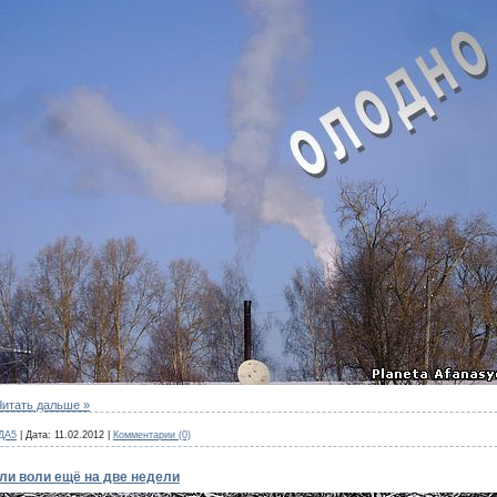
Читать дальше »
ДА5
|
Дата:
11.02.2012
|
Комментарии (0)
ли воли ещё на две недели