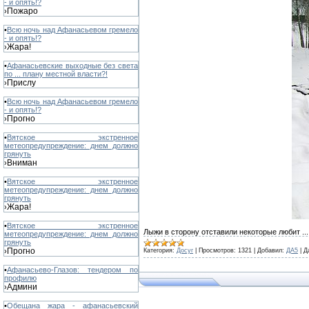
- и опять!?
Пожаро
›
•
Всю ночь над Афанасьевом гремело
- и опять!?
Жара!
›
•
Афанасьевские выходные без света
по ... плану местной власти?!
Прислу
›
•
Всю ночь над Афанасьевом гремело
- и опять!?
Прогно
›
•
Вятское экстренное
метеопредупреждение: днем должно
грянуть
Вниман
›
•
Вятское экстренное
метеопредупреждение: днем должно
грянуть
Жара!
›
•
Вятское экстренное
Лыжи в сторону отставили некоторые любит
..
метеопредупреждение: днем должно
грянуть
Прогно
Категория:
Досуг
|
Просмотров:
1321
|
Добавил:
ДА5
|
Д
›
•
Афанасьево-Глазов: тендером по
профилю
Админи
›
•
Обещана жара - афанасьевский