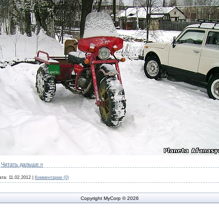
.
Читать дальше »
ата:
11.02.2012
|
Комментарии (0)
Copyright MyCorp © 2026