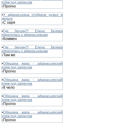
пляж под запретом
Прогно
›
•
У афанасьевца отобрали ружье и
деньги
С заря
›
•
Где бензин?! Елена Белева
обратилась к афанасьевцам
Коммен
›
•
Где бензин?! Елена Белева
обратилась к афанасьевцам
Там же
›
•
Обещана жара - афанасьевский
пляж под запретом
Прогно
›
•
Обещана жара - афанасьевский
пляж под запретом
8 чело
›
•
Обещана жара - афанасьевский
пляж под запретом
Прогно
›
•
Обещана жара - афанасьевский
пляж под запретом
Прогно
›