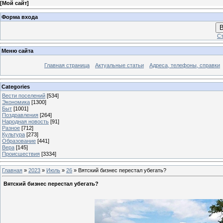
[
Мой сайт
]
Форма входа
В
Ст
Меню сайта
Главная страница
Актуальные статьи
Адреса, телефоны, справки
Categories
Вести поселений
[534]
Экономика
[1300]
Быт
[1001]
Поздравления
[264]
Народная новость
[91]
Разное
[712]
Культура
[273]
Образование
[441]
Вера
[145]
Происшествия
[3334]
Главная
»
2023
»
Июль
»
26
» Вятский бизнес перестал убегать?
Вятский бизнес перестал убегать?