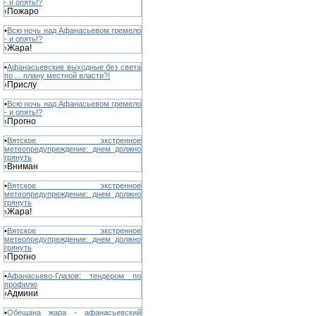
- и опять!?
Пожаро
›
•
Всю ночь над Афанасьевом гремело
- и опять!?
Жара!
›
•
Афанасьевские выходные без света
по ... плану местной власти?!
Прислу
›
•
Всю ночь над Афанасьевом гремело
- и опять!?
Прогно
›
•
Вятское экстренное
метеопредупреждение: днем должно
грянуть
Вниман
›
•
Вятское экстренное
метеопредупреждение: днем должно
грянуть
Жара!
›
•
Вятское экстренное
метеопредупреждение: днем должно
грянуть
Прогно
›
•
Афанасьево-Глазов: тендером по
профилю
Админи
›
•
Обещана жара - афанасьевский