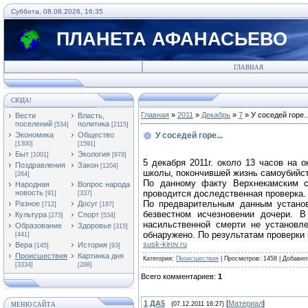
Суббота, 08.08.2026, 16:35
ПЛАНЕТА АФАНАСЬЕВО
ГЛАВНАЯ
СЮДА!
Главная
»
2011
»
Декабрь
»
7
» У соседей горе..
Вести
Власть,
поселений
политика
[534]
[2115]
Экономика
Общество
У соседей горе...
[1300]
[1591]
Быт
Экология
[1001]
[978]
5 декабря 2011г. около 13 часов на 
Поздравления
Закон
[1204]
школы, покончившей жизнь самоубийст
[264]
По данному факту Верхнекамским с
Народная
Вопрос народа
новость
проводится доследственная проверка
[91]
[337]
По предварительным данным установл
Разное
Досуг
[712]
[187]
безвестном исчезновении дочери. 
Культура
Спорт
[273]
[534]
насильственной смерти не установл
Образование
Здоровье
[315]
обнаружено. По результатам проверки
[441]
susk-kirov.ru
Вера
История
[145]
[93]
Происшествия
Картинка дня
Категория
:
Происшествия
|
Просмотров
: 1458 |
Добавил
[3334]
[288]
Всего комментариев
:
1
1
ДА5
[
Материал
]
(07.12.2011 16:27)
МЕНЮ САЙТА