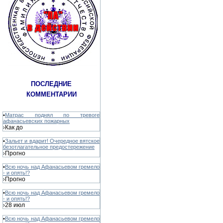
ПОСЛЕДНИЕ
КОММЕНТАРИИ
•
Матрас поднял по тревоге
афанасьевских пожарных
Как до
›
•
Зальет и вдарит! Очередное вятское
безотлагательное предостережение
Прогно
›
•
Всю ночь над Афанасьевом гремело
- и опять!?
Прогно
›
•
Всю ночь над Афанасьевом гремело
- и опять!?
28 июл
›
•
Всю ночь над Афанасьевом гремело