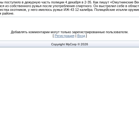
ы поступило в дежурную часть полиции 4 декабря в 2-35. Как пишут «Омутнинские В
лся из собственного ружья после употребления спиртного. Он выстрелил себе в област
ства охотников, у него имелось ружье ИЖ-43 12 калибра. Полицейские изъяли оружие
м районе.
Добавлять комментарии могут только зарегистрированные пользователи.
[
Регистрация
|
Вход
]
Copyright MyCorp © 2026