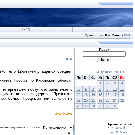
ВХОД
Приветствую Вас
,
Гость
·
RSS
Поиск
01:35
жено тело 12-летней учащейся средней
«
Декабрь 2011
»
Пн
Вт
Ср
Чт
Пт
Сб
Вс
итета России по Кировской области
1
2
3
4
й потерпевшей поступило заявление о
5
6
7
8
9
10
11
ящим в петле на дереве. Признаков
12
13
14
15
16
17
18
ной семье. Предсмертной записки не
19
20
21
22
23
24
25
26
27
28
29
30
31
Архив записей
док вывода комментариев:
2010 Май
2010 Июнь
0