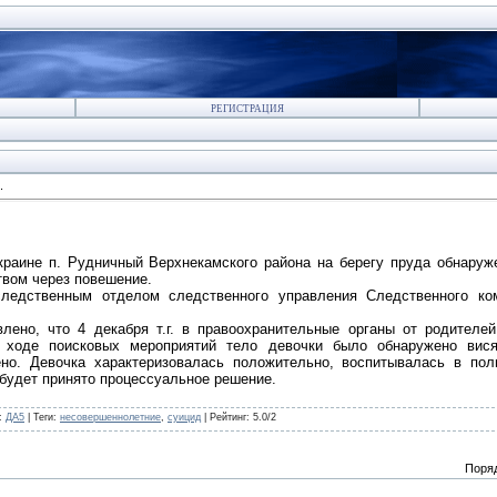
РЕГИСТРАЦИЯ
.
окраине п. Рудничный Верхнекамского района на берегу пруда обнару
вом через повешение.
ледственным отделом следственного управления Следственного ком
.
ено, что 4 декабря т.г. в правоохранительные органы от родителе
В ходе поисковых мероприятий тело девочки было обнаружено вис
ено. Девочка характеризовалась положительно, воспитывалась в пол
 будет принято процессуальное решение.
:
ДА5
|
Теги
:
несовершеннолетние
,
суицид
|
Рейтинг
:
5.0
/
2
Поря