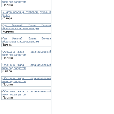
пляж под запретом
Прогно
›
•
У афанасьевца отобрали ружье и
деньги
С заря
›
•
Где бензин?! Елена Белева
обратилась к афанасьевцам
Коммен
›
•
Где бензин?! Елена Белева
обратилась к афанасьевцам
Там же
›
•
Обещана жара - афанасьевский
пляж под запретом
Прогно
›
•
Обещана жара - афанасьевский
пляж под запретом
8 чело
›
•
Обещана жара - афанасьевский
пляж под запретом
Прогно
›
•
Обещана жара - афанасьевский
пляж под запретом
Прогно
›