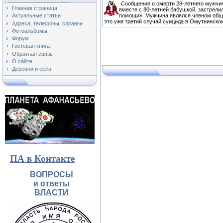
Сообщение о смерти 28-летнего мужчин
Главная страница
вместе с 80-летней бабушкой, застрели
помощи». Мужчина являлся членом обще
Актуальные статьи
это уже третий случай суицида в Омутнинско
Адреса, телефоны, справки
Фотоальбомы
Форум
Гостевая книга
Обратная связь
О сайте
Деревни и сёла
ПА в Контакте
ВОПРОСЫ
и ответы
ВЛАСТИ