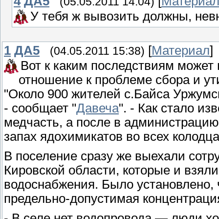
4
ДА5
[
Материа
(05.05.2011 14:04)
У тебя ж вывозить должны, не
1
ДА5
[
Материал
]
(04.05.2011 15:38)
Вот к каким последствиям может
отношение к проблеме сбора и ут
"Около 900 жителей с.Байса Уржумс
- сообщает "
Давеча
". - Как стало и
медчасть, а после в администрацию
запах ядохимикатов во всех колодца
В поселение сразу же выехали сотр
Кировской области, которые и взяли
водоснабжения. Было установлено, 
предельно-допустимая концентрация
- В селе нет водопровода — люди хо