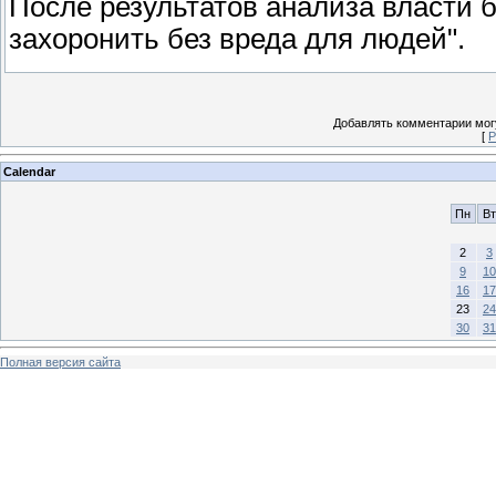
После результатов анализа власти 
захоронить без вреда для людей".
Добавлять комментарии могу
[
Р
Calendar
Пн
Вт
2
3
9
10
16
17
23
24
30
31
Полная версия сайта