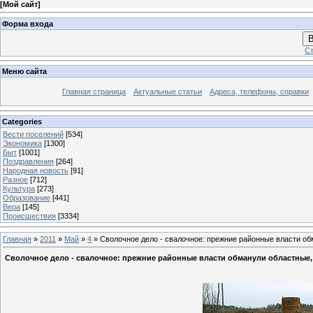
[
Мой сайт
]
Форма входа
В
Ст
Меню сайта
Главная страница
Актуальные статьи
Адреса, телефоны, справки
Categories
Вести поселений
[534]
Экономика
[1300]
Быт
[1001]
Поздравления
[264]
Народная новость
[91]
Разное
[712]
Культура
[273]
Образование
[441]
Вера
[145]
Происшествия
[3334]
Главная
»
2011
»
Май
»
4
» Сволочное дело - свалочное: прежние районные власти об
Сволочное дело - свалочное: прежние районные власти обманули областные,