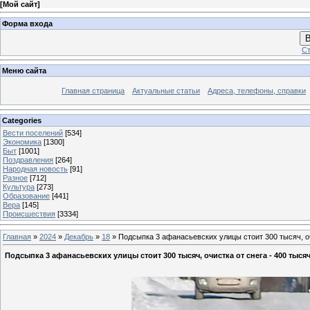
[
Мой сайт
]
Форма входа
В
Ст
Меню сайта
Главная страница
Актуальные статьи
Адреса, телефоны, справки
Categories
Вести поселений
[534]
Экономика
[1300]
Быт
[1001]
Поздравления
[264]
Народная новость
[91]
Разное
[712]
Культура
[273]
Образование
[441]
Вера
[145]
Происшествия
[3334]
Главная
»
2024
»
Декабрь
»
18
» Подсыпка 3 афанасьевских улицы стоит 300 тысяч, оч
Подсыпка 3 афанасьевских улицы стоит 300 тысяч, очистка от снега - 400 тыся