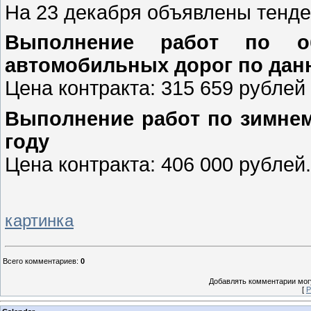
На 23 декабря объявлены тенде
Выпoлнeниe рaбoт пo oб
aвтoмoбильных дoрoг по данн
Цена контракта: 315 659 рублей
Выпoлнeниe рaбoт пo зимнeм
году
Цена контракта: 406 000 рублей.
картинка
Всего комментариев
:
0
Добавлять комментарии могу
[
Р