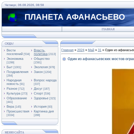
Четверг, 06.08.2026, 08:58
ПЛАНЕТА АФАНАСЬЕВО
ГЛАВНАЯ
СЮДА!
Главная
»
2024
»
Май
»
31
» Один из афанасье
Вести
Власть,
поселений
политика
[534]
[2113]
Экономика
Общество
Один из афанасьевских мостов огра
[1299]
[1591]
Быт
Экология
[1001]
[978]
Поздравления
Закон
[1204]
[264]
Народная
Вопрос народа
новость
[91]
[337]
Разное
Досуг
[712]
[187]
Культура
Спорт
[273]
[534]
Образование
Здоровье
[315]
[441]
Вера
История
[145]
[93]
Происшествия
Картинка дня
[3334]
[288]
МЕНЮ САЙТА