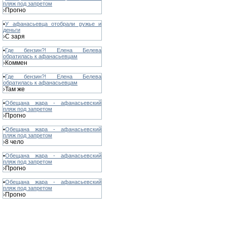
пляж под запретом
Прогно
›
•
У афанасьевца отобрали ружье и
деньги
С заря
›
•
Где бензин?! Елена Белева
обратилась к афанасьевцам
Коммен
›
•
Где бензин?! Елена Белева
обратилась к афанасьевцам
Там же
›
•
Обещана жара - афанасьевский
пляж под запретом
Прогно
›
•
Обещана жара - афанасьевский
пляж под запретом
8 чело
›
•
Обещана жара - афанасьевский
пляж под запретом
Прогно
›
•
Обещана жара - афанасьевский
пляж под запретом
Прогно
›