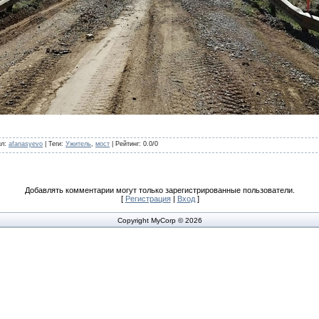
ил
:
afanasyevo
|
Теги
:
Ужитель
,
мост
|
Рейтинг
:
0.0
/
0
Добавлять комментарии могут только зарегистрированные пользователи.
[
Регистрация
|
Вход
]
Copyright MyCorp © 2026