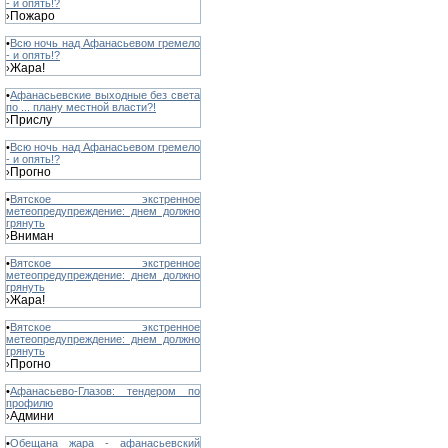
- и опять!?
Пожаро
›
•
Всю ночь над Афанасьевом гремело
- и опять!?
Жара!
›
•
Афанасьевские выходные без света
по ... плану местной власти?!
Прислу
›
•
Всю ночь над Афанасьевом гремело
- и опять!?
Прогно
›
•
Вятское экстренное
метеопредупреждение: днем должно
грянуть
Вниман
›
•
Вятское экстренное
метеопредупреждение: днем должно
грянуть
Жара!
›
•
Вятское экстренное
метеопредупреждение: днем должно
грянуть
Прогно
›
•
Афанасьево-Глазов: тендером по
профилю
Админи
›
•
Обещана жара - афанасьевский