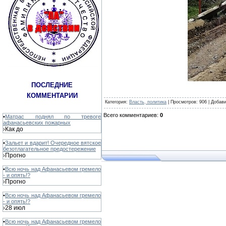
ПОСЛЕДНИЕ
КОММЕНТАРИИ
Категория
:
Власть, политика
|
Просмотров
: 906 |
Добав
Всего комментариев
:
0
•
Матрас поднял по тревоге
афанасьевских пожарных
Как до
›
•
Зальет и вдарит! Очередное вятское
безотлагательное предостережение
Прогно
›
•
Всю ночь над Афанасьевом гремело
- и опять!?
Прогно
›
•
Всю ночь над Афанасьевом гремело
- и опять!?
28 июл
›
•
Всю ночь над Афанасьевом гремело