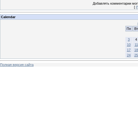
Добавлять комментарии могу
[
Р
Calendar
Пн
Вт
3
4
10
11
17
18
24
25
Полная версия сайта