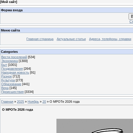
[
Мой сайт
]
Форма входа
В
Ст
Меню сайта
Главная страница
Актуальные статьи
Адреса, телефоны, справки
Categories
Вести поселений
[534]
Экономика
[1300]
Быт
[1001]
Поздравления
[264]
Народная новость
[91]
Разное
[712]
Культура
[273]
Образование
[441]
Вера
[145]
Происшествия
[3334]
Главная
»
2025
»
Ноябрь
»
20
» О МРОТе 2026 года
О МРОТе 2026 года