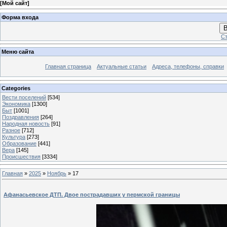
[
Мой сайт
]
Форма входа
В
Ст
Меню сайта
Главная страница
Актуальные статьи
Адреса, телефоны, справки
Categories
Вести поселений
[534]
Экономика
[1300]
Быт
[1001]
Поздравления
[264]
Народная новость
[91]
Разное
[712]
Культура
[273]
Образование
[441]
Вера
[145]
Происшествия
[3334]
Главная
»
2025
»
Ноябрь
»
17
Афанасьевское ДТП. Двое пострадавших у пермской границы