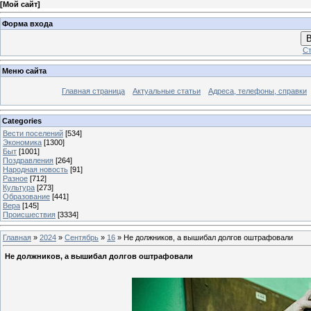
[
Мой сайт
]
Форма входа
В
Ст
Меню сайта
Главная страница
Актуальные статьи
Адреса, телефоны, справки
Categories
Вести поселений
[534]
Экономика
[1300]
Быт
[1001]
Поздравления
[264]
Народная новость
[91]
Разное
[712]
Культура
[273]
Образование
[441]
Вера
[145]
Происшествия
[3334]
Главная
»
2024
»
Сентябрь
»
16
» Не должников, а вышибал долгов оштрафовали
Не должников, а вышибал долгов оштрафовали