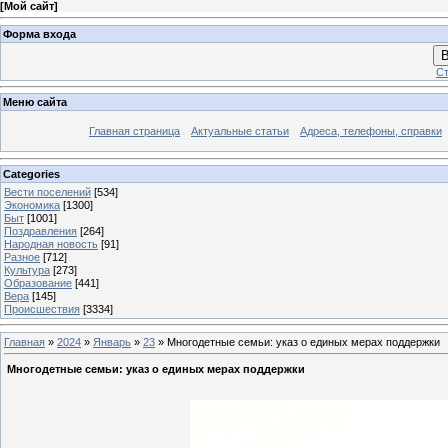
[
Мой сайт
]
Форма входа
В
Ст
Меню сайта
Главная страница
Актуальные статьи
Адреса, телефоны, справки
Categories
Вести поселений
[534]
Экономика
[1300]
Быт
[1001]
Поздравления
[264]
Народная новость
[91]
Разное
[712]
Культура
[273]
Образование
[441]
Вера
[145]
Происшествия
[3334]
Главная
»
2024
»
Январь
»
23
» Многодетные семьи: указ о единых мерах поддержки
Многодетные семьи: указ о единых мерах поддержки