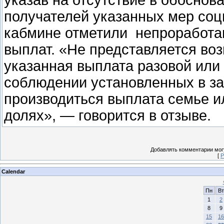
указав на отсутствие в обоснов
получателей указанных мер соц
кабмине отметили непроработа
выплат. «Не представляется во
указанная выплата разовой или
соблюдении установленных в за
производиться выплата семье и
долях», — говорится в отзыве.
Добавлять комментарии могу
[
Р
Calendar
Пн
Вт
1
2
8
9
15
16