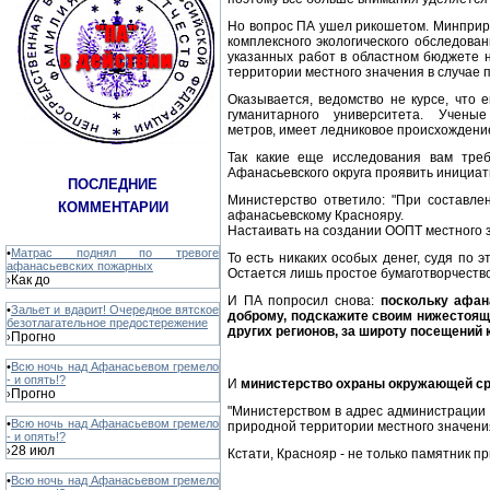
Но вопрос ПА ушел рикошетом. Минприро
комплексного экологического обследов
указанных работ в областном бюджете н
территории местного значения в случае
Оказывается, ведомство не курсе, что
гуманитарного университета. Учен
метров, имеет ледниковое происхождени
Так какие еще исследования вам треб
Афанасьевского округа проявить инициат
ПОСЛЕДНИЕ
Министерство ответило: "При составле
КОММЕНТАРИИ
афанасьевскому Краснояру.
Настаивать на создании ООПТ местного з
•
Матрас поднял по тревоге
То есть никаких особых денег, судя по 
афанасьевских пожарных
Остается лишь простое бумаготворчеств
Как до
›
И ПА попросил снова:
поскольку афан
•
Зальет и вдарит! Очередное вятское
доброму, подскажите своим нижестоящи
безотлагательное предостережение
других регионов, за широту посещений к
Прогно
›
•
Всю ночь над Афанасьевом гремело
- и опять!?
И
министерство охраны окружающей ср
Прогно
›
"Министерством в адрес администрации
•
Всю ночь над Афанасьевом гремело
природной территории местного значения
- и опять!?
28 июл
›
Кстати, Краснояр - не только памятник пр
•
Всю ночь над Афанасьевом гремело