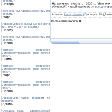
- и опять!?
На архивном снимке от 2020 г.: "
Вот так 
Пожаро
›
области!!!", -
такой подписью
сопроводил
свои
•
Всю ночь над Афанасьевом гремело
- и опять!?
Категория
:
Власть, политика
|
Просмотров
: 948 |
Добав
Жара!
›
Всего комментариев
:
0
•
Афанасьевские выходные без света
по ... плану местной власти?!
Прислу
›
•
Всю ночь над Афанасьевом гремело
- и опять!?
Прогно
›
•
Вятское экстренное
метеопредупреждение: днем должно
грянуть
Вниман
›
•
Вятское экстренное
метеопредупреждение: днем должно
грянуть
Жара!
›
•
Вятское экстренное
метеопредупреждение: днем должно
грянуть
Прогно
›
•
Афанасьево-Глазов: тендером по
профилю
Админи
›
•
Обещана жара - афанасьевский