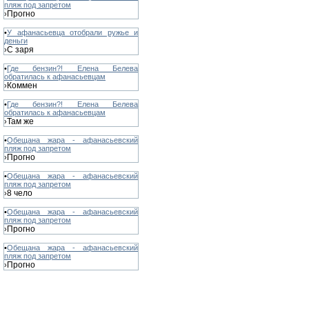
пляж под запретом
Прогно
›
•
У афанасьевца отобрали ружье и
деньги
С заря
›
•
Где бензин?! Елена Белева
обратилась к афанасьевцам
Коммен
›
•
Где бензин?! Елена Белева
обратилась к афанасьевцам
Там же
›
•
Обещана жара - афанасьевский
пляж под запретом
Прогно
›
•
Обещана жара - афанасьевский
пляж под запретом
8 чело
›
•
Обещана жара - афанасьевский
пляж под запретом
Прогно
›
•
Обещана жара - афанасьевский
пляж под запретом
Прогно
›