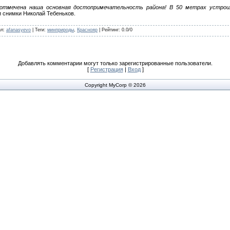
отмечена наша основная достопримечательность района! В 50 метрах устрои
 снимки Николай Тебеньков.
ил
:
afanasyevo
|
Теги
:
минприроды
,
Краснояр
|
Рейтинг
:
0.0
/
0
Добавлять комментарии могут только зарегистрированные пользователи.
[
Регистрация
|
Вход
]
Copyright MyCorp © 2026