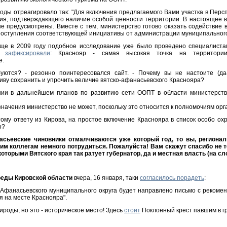
ды отреагировало так: "Для включения предлагаемого Вами участка в Перс
ания, подтверждающего наличие особой ценности территории. В настоящее 
е предусмотрены. Вместе с тем, министерство готово оказать содействие
 поступления соответствующей инициативы от администрации муниципального
 еще в 2009 году подобное исследование уже было проведено специалистам
ые
зафиксировали
: Краснояр - самая высокая точка на территории
е.
уются? - резонно поинтересовался сайт. - Почему вы не настоите (да-
иву сохранить и упрочить величие вятско-афанасьевского Краснояра?
нии в дальнейшем планов по развитию сети ООПТ в области министерств
начения министерство не может, поскольку это относится к полномочиям орг
этому ответу из Кирова, на простое включение Краснояра в список особо о
о?
асьевские чиновники отмалчиваются уже который год, то вы, региональ
м коллегам немного потрудиться. Пожалуйста! Вам скажут спасибо не т
оторыми Вятского края так ратует губернатор, да и местная власть (на сл
еды Кировской области
вчера, 16 января, таки
согласилось порадеть
:
 Афанасьевского муниципального округа будет направлено письмо с рекоме
 на месте Краснояра".
ироды, но это - историческое место! Здесь
стоит
Поклонный крест павшим в г