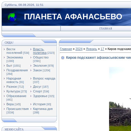
Суббота, 08.08.2026, 11:51
ПЛАНЕТА АФАНАСЬЕВО
ГЛАВНАЯ
СЮДА!
Главная
»
2024
»
Январь
»
17
» Киров подскаже
Вести
Власть,
поселений
политика
[534]
[2115]
Экономика
Общество
Киров подскажет афанасьевским чин
[1300]
[1591]
Быт
Экология
[1001]
[978]
Поздравления
Закон
[1204]
[264]
Народная
Вопрос народа
новость
[91]
[337]
Разное
Досуг
[712]
[187]
Культура
Спорт
[273]
[534]
Образование
Здоровье
[315]
[441]
Вера
История
[145]
[93]
Происшествия
Картинка дня
[3334]
[288]
МЕНЮ САЙТА