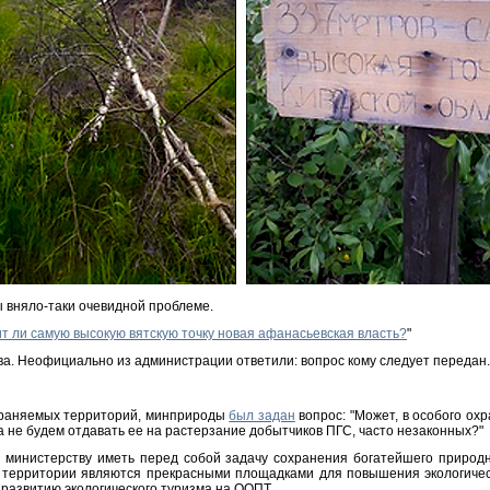
 вняло-таки очевидной проблеме.
т ли самую высокую вятскую точку новая афанасьевская власть?
"
а. Неофициально из администрации ответили: вопрос кому следует передан.
охраняемых территорий, минприроды
был задан
вопрос: "Может, в особого ох
а не будем отдавать ее на растерзание добытчиков ПГС, часто незаконных?"
у министерству иметь перед собой задачу сохранения богатейшего природн
 территории являются прекрасными площадками для повышения экологичес
развитию экологического туризма на ООПТ.