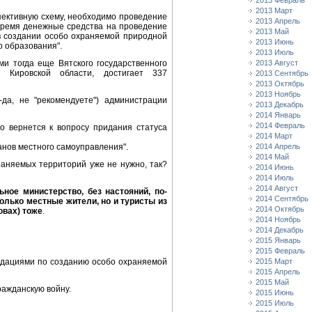
2013 Февраль
2013 Март
пективную схему, необходимо проведение
2013 Апрель
время денежные средства на проведение
2013 Май
 в создании особо охраняемой природной
2013 Июнь
 образования".
2013 Июль
и тогда еще Вятского государственного
2013 Август
 Кировской области, достигает 337
2013 Сентябрь
2013 Октябрь
2013 Ноябрь
да, не "рекомендуете") администрации
2013 Декабрь
2014 Январь
2014 Февраль
о вернется к вопросу придания статуса
2014 Март
анов местного самоуправления".
2014 Апрель
2014 Май
храняемых территорий уже не нужно, так?
2014 Июнь
2014 Июль
2014 Август
ное министерство, без настояний, по-
2014 Сентябрь
олько местные жители, но и туристы из
2014 Октябрь
овах) тоже
.
2014 Ноябрь
2014 Декабрь
2015 Январь
2015 Февраль
ндациями по созданию особо охраняемой
2015 Март
2015 Апрель
2015 Май
ражданскую войну.
2015 Июнь
2015 Июль