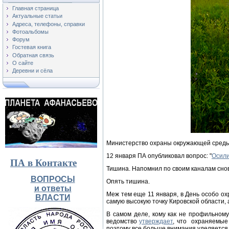
Главная страница
Актуальные статьи
Адреса, телефоны, справки
Фотоальбомы
Форум
Гостевая книга
Обратная связь
О сайте
Деревни и сёла
Министерство охраны окружающей среды
12 января ПА опубликовал вопрос: "
Осили
ПА в Контакте
Тишина. Напомнил по своим каналам снов
ВОПРОСЫ
Опять тишина.
и ответы
Меж тем еще 11 января, в День особо 
ВЛАСТИ
самую высокую точку Кировской области, 
В самом деле, кому как не профильном
ведомство
утверждает
, что охраняемые
поэтому все больше внимания уделяется 