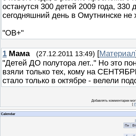
останутся 300 детей 2009 года, 330 д
сегодняшний день в Омутнинске не х
"ОВ+"
1
Мама
[
Материал
(27.12.2011 13:49)
"Детей ДО полутора лет.." Но это по
взяли только тех, кому на СЕНТЯБРЬ 
стало только в октябре - велели подо
Добавлять комментарии могу
[
Р
Calendar
Пн
Вт
5
6