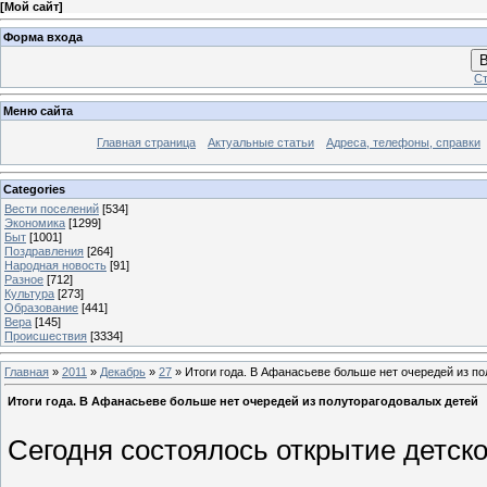
[
Мой сайт
]
Форма входа
В
Ст
Меню сайта
Главная страница
Актуальные статьи
Адреса, телефоны, справки
Categories
Вести поселений
[534]
Экономика
[1299]
Быт
[1001]
Поздравления
[264]
Народная новость
[91]
Разное
[712]
Культура
[273]
Образование
[441]
Вера
[145]
Происшествия
[3334]
Главная
»
2011
»
Декабрь
»
27
» Итоги года. В Афанасьеве больше нет очередей из п
Итоги года. В Афанасьеве больше нет очередей из полуторагодовалых детей
Сегодня состоялось открытие детск