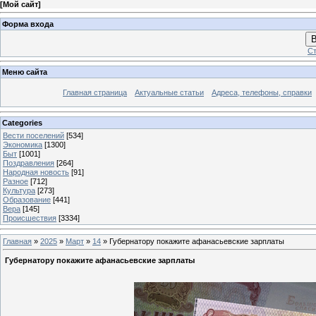
[
Мой сайт
]
Форма входа
В
Ст
Меню сайта
Главная страница
Актуальные статьи
Адреса, телефоны, справки
Categories
Вести поселений
[534]
Экономика
[1300]
Быт
[1001]
Поздравления
[264]
Народная новость
[91]
Разное
[712]
Культура
[273]
Образование
[441]
Вера
[145]
Происшествия
[3334]
Главная
»
2025
»
Март
»
14
» Губернатору покажите афанасьевские зарплаты
Губернатору покажите афанасьевские зарплаты