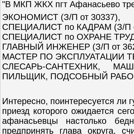
"В МКП ЖКХ пгт Афанасьево тр
ЭКОНОМИСТ (З/П от 30337),
СПЕЦИАЛИСТ по КАДРАМ (З/П о
СПЕЦИАЛИСТ по ОХРАНЕ ТРУДА 
ГЛАВНЫЙ ИНЖЕНЕР (З/П от 362
МАСТЕР ПО ЭКСПЛУАТАЦИИ ТЕП
СЛЕСАРЬ-САНТЕХНИК, МА
ПИЛЬЩИК, ПОДСОБНЫЙ РАБОЧИЙ
Интересно, поинтересуется ли 
приезд которого ожидается сег
афанасьевцы настолько бед
предпринять глава округа, с