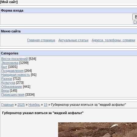
[
Мой сайт
]
Форма входа
В
Ст
Меню сайта
Главная страница
Актуальные статьи
Адреса, телефоны, справки
Categories
Вести поселений
[534]
Экономика
[1299]
Быт
[1001]
Поздравления
[264]
Народная новость
[91]
Разное
[712]
Культура
[273]
Образование
[441]
Вера
[145]
Происшествия
[3334]
Главная
»
2025
»
Ноябрь
»
19
» Губернатор указал взяться за "жидкий асфальт"
Губернатор указал взяться за "жидкий асфальт"