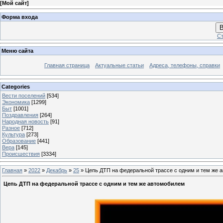
[
Мой сайт
]
Форма входа
В
Ст
Меню сайта
Главная страница
Актуальные статьи
Адреса, телефоны, справки
Categories
Вести поселений
[534]
Экономика
[1299]
Быт
[1001]
Поздравления
[264]
Народная новость
[91]
Разное
[712]
Культура
[273]
Образование
[441]
Вера
[145]
Происшествия
[3334]
Главная
»
2022
»
Декабрь
»
25
» Цепь ДТП на федеральной трассе с одним и тем же 
Цепь ДТП на федеральной трассе с одним и тем же автомобилем