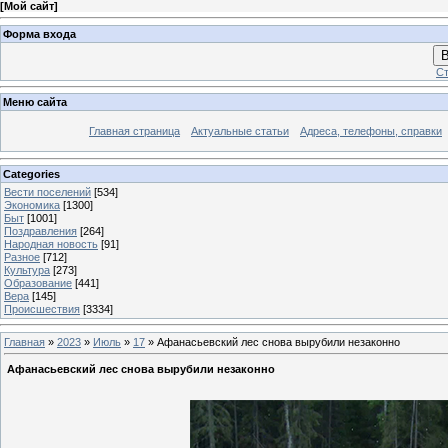
[
Мой сайт
]
Форма входа
В
Ст
Меню сайта
Главная страница
Актуальные статьи
Адреса, телефоны, справки
Categories
Вести поселений
[534]
Экономика
[1300]
Быт
[1001]
Поздравления
[264]
Народная новость
[91]
Разное
[712]
Культура
[273]
Образование
[441]
Вера
[145]
Происшествия
[3334]
Главная
»
2023
»
Июль
»
17
» Афанасьевский лес снова вырубили незаконно
Афанасьевский лес снова вырубили незаконно