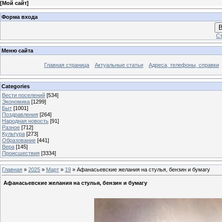
[
Мой сайт
]
Форма входа
В
Ст
Меню сайта
Главная страница
Актуальные статьи
Адреса, телефоны, справки
Categories
Вести поселений
[534]
Экономика
[1299]
Быт
[1001]
Поздравления
[264]
Народная новость
[91]
Разное
[712]
Культура
[273]
Образование
[441]
Вера
[145]
Происшествия
[3334]
Главная
»
2025
»
Март
»
19
» Афанасьевские желания на стулья, бензин и бумагу
Афанасьевские желания на стулья, бензин и бумагу