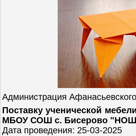
Администрация Афанасьевского 
Пocтaвку учeничecкoй мeбeли
МБОУ СОШ c. Биceрoвo "НОШ 
Дата проведения: 25-03-2025