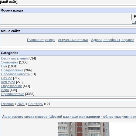
[
Мой сайт
]
Форма входа
В
Ст
Меню сайта
Главная страница
Актуальные статьи
Адреса, телефоны, справки
Categories
Вести поселений
[534]
Экономика
[1300]
Быт
[1001]
Поздравления
[264]
Народная новость
[91]
Разное
[712]
Культура
[273]
Образование
[441]
Вера
[145]
Происшествия
[3334]
Главная
»
2021
»
Сентябрь
»
27
Афанасьево снова первое! Шестой раз наши призывники - областные чемпио