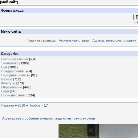
[
Мой сайт
]
Форма входа
В
Ст
Меню сайта
Главная страница
Актуальные статьи
Адреса, телефоны, справки
Categories
Вести поселений
[534]
Экономика
[1300]
Быт
[1001]
Поздравления
[264]
Народная новость
[91]
Разное
[712]
Культура
[273]
Образование
[441]
Вера
[145]
Происшествия
[3334]
Главная
»
2016
»
Ноябрь
»
17
Афанасьево собрало лучших педагогов трех районов