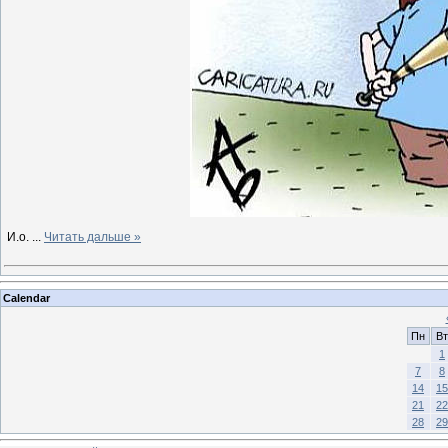
И.о.
...
Читать дальше »
Calendar
Пн
Вт
1
7
8
14
15
21
22
28
29