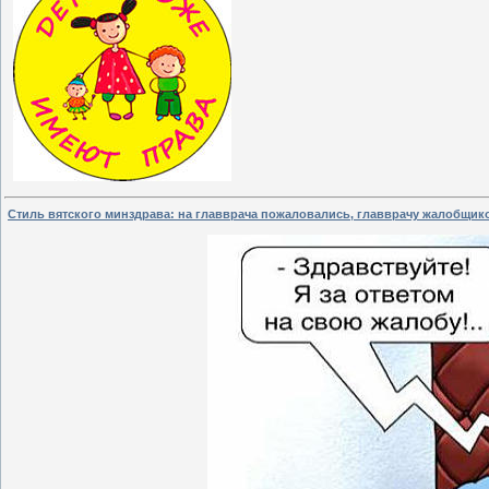
Стиль вятского минздрава: на главврача пожаловались, главврачу жалобщик