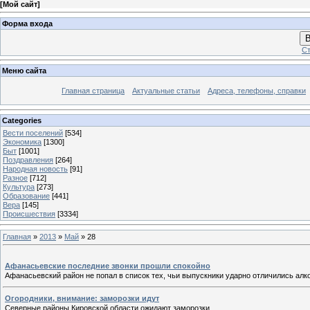
[
Мой сайт
]
Форма входа
В
Ст
Меню сайта
Главная страница
Актуальные статьи
Адреса, телефоны, справки
Categories
Вести поселений
[534]
Экономика
[1300]
Быт
[1001]
Поздравления
[264]
Народная новость
[91]
Разное
[712]
Культура
[273]
Образование
[441]
Вера
[145]
Происшествия
[3334]
Главная
»
2013
»
Май
»
28
Афанасьевские последние звонки прошли спокойно
Афанасьевский район не попал в список тех, чьи выпускники ударно отличились алк
Огородники, внимание: заморозки идут
Северные районы Кировской области ожидают заморозки.