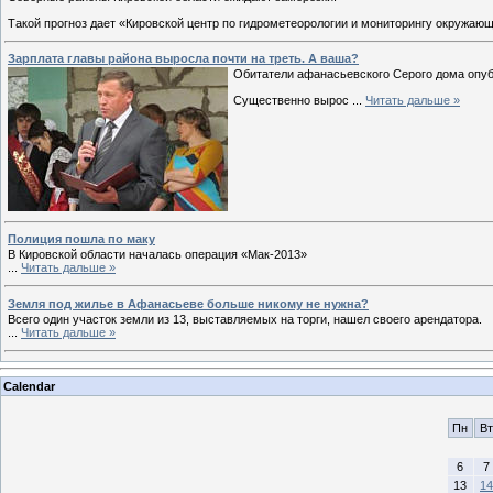
Такой прогноз дает «Кировской центр по гидрометеорологии и мониторингу окружаю
Зарплата главы района выросла почти на треть. А ваша?
Обитатели афанасьевского Серого дома опуб
Существенно вырос
...
Читать дальше »
Полиция пошла по маку
В Кировской области началась операция «Мак-2013»
...
Читать дальше »
Земля под жилье в Афанасьеве больше никому не нужна?
Всего один участок земли из 13, выставляемых на торги, нашел своего арендатора.
...
Читать дальше »
Calendar
Пн
Вт
6
7
13
14