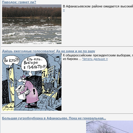
Паводок: грянет ли?
В Афанасьевском районе ожидается высокий п
»
Даёшь ежегодные голосовалки! Да не одни и не по разу
К общероссийским президентским выборам, п
из Кирова
...
Читать дальше »
Большая сугробоуборка в Афанасьеве. Пока не генеральная...