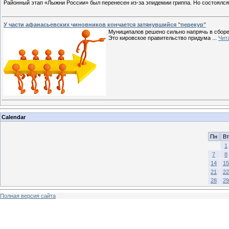
Районный этап «Лыжни России» был перенесен из-за эпидемии гриппа. Но состоялся
У части афанасьевских чиновников кончается затянувшийся "перекур"
Муниципалов решено сильно напрячь в сборе
Это кировское правительство придума
...
Чит
Calendar
Пн
Вт
1
7
8
14
15
21
22
28
29
Полная версия сайта