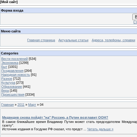
[
Мой сайт
]
Форма входа
В
Ст
Меню сайта
Главная страница
Актуальные статьи
Адреса, телефоны, справки
Categories
Вести поселений
[534]
Экономика
[1299]
Быт
[1001]
Поздравления
[264]
Народная новость
[91]
Разное
[712]
Культура
[273]
Образование
[441]
Вера
[145]
Происшествия
[3334]
Главная
»
2011
»
Март
»
04
Медведев снова пойдёт "на" Россию, а Путин возглавит ООН?
В самое ближайшее время Владимир Путин может стать председателем Междунаро
газету".
Источник издания в Госдуме РФ сказал, что предст
...
Читать дальше »