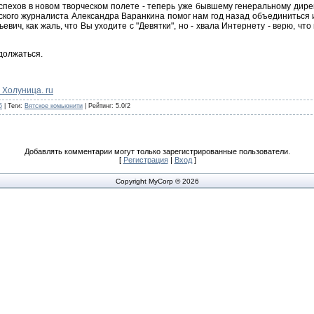
спехов в новом творческом полете - теперь уже бывшему генеральному дире
ского журналиста Александра Варанкина помог нам год назад объединиться 
вич, как жаль, что Вы уходите с "Девятки", но - хвала Интернету - верю, чт
должаться.
 Холуница. ru
5
|
Теги
:
Вятское комьюнити
|
Рейтинг
:
5.0
/
2
Добавлять комментарии могут только зарегистрированные пользователи.
[
Регистрация
|
Вход
]
Copyright MyCorp © 2026