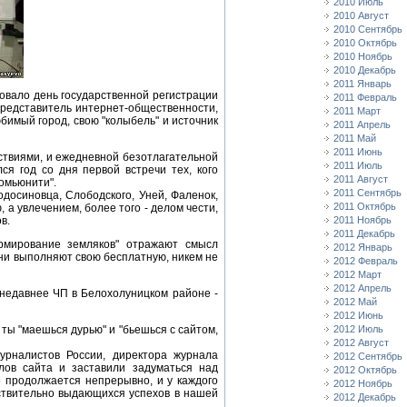
2010 Июль
2010 Август
2010 Сентябрь
2010 Октябрь
2010 Ноябрь
2010 Декабрь
2011 Январь
новало день государственной регистрации
2011 Февраль
представитель интернет-общественности,
2011 Март
бимый город, свою "колыбель" и источник
2011 Апрель
2011 Май
2011 Июнь
ствиями, и ежедневной безотлагательной
2011 Июль
я год со дня первой встречи тех, кого
2011 Август
комьюнити".
2011 Сентябрь
одосиновца, Слободского, Уней, Фаленок,
2011 Октябрь
 а увлечением, более того - делом чести,
в.
2011 Ноябрь
2011 Декабрь
рмирование земляков" отражают смысл
2012 Январь
 они выполняют свою бесплатную, никем не
2012 Февраль
2012 Март
2012 Апрель
 недавнее ЧП в Белохолуницком районе -
2012 Май
2012 Июнь
 ты "маешься дурью" и "бьешься с сайтом,
2012 Июль
2012 Август
урналистов России, директора журнала
2012 Сентябрь
лов сайта и заставили задуматься над
2012 Октябрь
о продолжается непрерывно, и у каждого
2012 Ноябрь
йствительно выдающихся успехов в нашей
2012 Декабрь