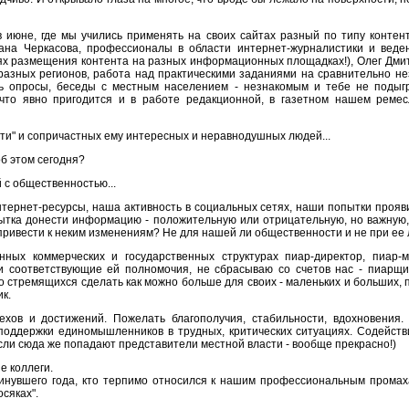
июне, где мы учились применять на своих сайтах разный по типу контент,
на Черкасова, профессионалы в области интернет-журналистики и веден
тях размещения контента на разных информационных площадках!), Олег Дмит
азных регионов, работа над практическими заданиями на сравнительно не
сь опросы, беседы с местным населением - незнакомым и тебе не подыгр
 что явно пригодится и в работе редакционной, в газетном нашем ремес
ити" и сопричастных ему интересных и неравнодушных людей...
об этом сегодня?
й с общественностью...
нтернет-ресурсы, наша активность в социальных сетях, наши попытки прояв
опытка донести информацию - положительную или отрицательную, но важну
т привести к неким изменениям? Не для нашей ли общественности и не при ее 
енных коммерческих и государственных структурах пиар-директор, пиар-
и соответствующие ей полномочия, не сбрасываю со счетов нас - пиарщик
, но стремящихся сделать как можно больше для своих - маленьких и больших,
к.
хов и достижений. Пожелать благополучия, стабильности, вдохновения.
 поддержки единомышленников в трудных, критических ситуациях. Содейст
ли сюда же попадают представители местной власти - вообще прекрасно!)
ые коллеги.
 минувшего года, кто терпимо относился к нашим профессиональным промах
осяках".