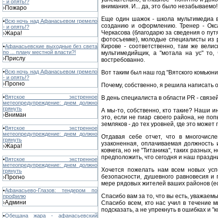
- и опять!?
внимания. И... да, это было незабываемо!
Пожаро
›
Еще один шажок - школа мультимедиа в 
•
Всю ночь над Афанасьевом гремело
созданию и оформлению. Тренер - Окса
- и опять!?
Черкасова (благодарю за сведения о пу
Жара!
›
фотосъемке), молодые специалисты из р
Кирове - соответственно, там же вели
•
Афанасьевские выходные без света
по ... плану местной власти?!
мультимедийщик, а "мотала на ус" то,
Прислу
›
востребованно.
•
Всю ночь над Афанасьевом гремело
Вот таким был наш год "Вятского комьюн
- и опять!?
Прогно
›
Почему, собственно, я решила написать 
•
Вятское экстренное
В день специалиста в области PR - связе
метеопредупреждение: днем должно
грянуть
А мы-то, собственно, кто такие? Наши и
Вниман
›
это, если не пиар своего района, не п
земляков - до тех уровней, где это може
•
Вятское экстренное
метеопредупреждение: днем должно
Отдавая себе отчет, что в многочисл
грянуть
узаконенная, оплачиваемая должность 
Жара!
›
ковчега, но не "Титаника", таких разных
предположить, что сегодня и наш праздни
•
Вятское экстренное
метеопредупреждение: днем должно
Хочется пожелать нам всем новых успе
грянуть
безопасности, душевного равновесия и
Прогно
›
мере рядовых жителей ваших районов (ес
•
Афанасьево-Глазов: тендером по
Спасибо вам за то, что вы есть, уважаем
профилю
Админи
›
Спасибо всем, кто нас учил в течение
подсказать, а не упрекнуть в ошибках и "к
•
Обещана жара - афанасьевский