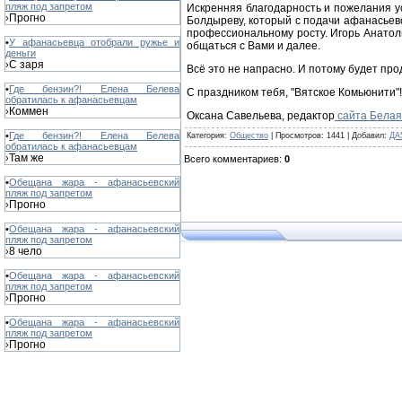
пляж под запретом
Искренняя благодарность и пожелания у
Прогно
›
Болдыреву, который с подачи афанасьев
профессиональному росту. Игорь Анатолье
•
У афанасьевца отобрали ружье и
общаться с Вами и далее.
деньги
С заря
›
Всё это не напрасно. И потому будет про
•
Где бензин?! Елена Белева
С праздником тебя, "Вятское Комьюнити"!
обратилась к афанасьевцам
Коммен
›
Оксана Савельева, редактор
сайта Белая
•
Где бензин?! Елена Белева
Категория
:
Общество
|
Просмотров
: 1441 |
Добавил
:
ДА
обратилась к афанасьевцам
Там же
›
Всего комментариев
:
0
•
Обещана жара - афанасьевский
пляж под запретом
Прогно
›
•
Обещана жара - афанасьевский
пляж под запретом
8 чело
›
•
Обещана жара - афанасьевский
пляж под запретом
Прогно
›
•
Обещана жара - афанасьевский
пляж под запретом
Прогно
›