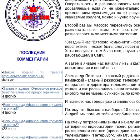
Оперативность и разноплановость мат
добавляемые едва ли не моментально 
применением мультимедиа на их ресурс
уважаемые коллеги, можно и нужно поучит
Второй раз мы массово пересеклись осе
развлекательные темы, хотя все-таки
разновозрастными местными жителями...
"Звездный час "Вятского комьюнити" - фес
перспективе... может быть, смогу посетит
Хотя послушать там было кого, поучитьс
ПОСЛЕДНИЕ
работающему в СМИ.
КОММЕНТАРИИ
А затем в январе нас начали учить и как
новые знания и новый опыт...
•
Матрас поднял по тревоге
Александр Петелин - главный редактор 
афанасьевских пожарных
Как до
›
Каминский - главный режиссер телекомп
генерального директора телекомпании 
•
Зальет и вдарит! Очередное вятское
узнали и как расширились наши возможно
безотлагательное предостережение
многого мы не умеем, с лихвой было ком
Прогно
›
И главное: нас теперь уже становилось б
•
Всю ночь над Афанасьевом гремело
- и опять!?
Потому что бывало и наоборот. 10 февр
Прогно
›
Андрей, мы помним тебя и скорбим о твое
•
Всю ночь над Афанасьевом гремело
На смену потрясениям зимы и началу инт
- и опять!?
сотворению видеоистории твоего регион
28 июл
›
расширенном составе (присоединились с
телекомпании "Петербург-5 канал", а ны
•
Всю ночь над Афанасьевом гремело
увлекательно, а главное - понятно и дох