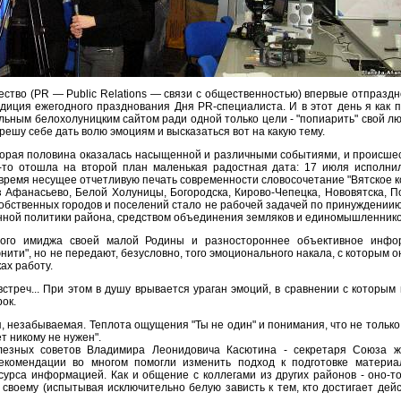
ство (PR — Public Relations — связи с общественностью) впервые отпразд
диция ежегодного празднования Дня PR-специалиста. И в этот день я как 
ьным белохолуницким сайтом ради одной только цели - "попиарить" свой лю
зрешу себе дать волю эмоциям и высказаться вот на какую тему.
вторая половина оказалась насыщенной и различными событиями, и происше
к-то отошла на второй план маленькая радостная дата: 17 июля исполнилс
 время несущее отчетливую печать современности словосочетание "Вятское 
з Афанасьево, Белой Холуницы, Богородска, Кирово-Чепецка, Нововятска, П
 собственных городов и поселений стало не рабочей задачей по принуждениию,
ной политики района, средством объединения земляков и единомышленнико
ного имиджа своей малой Родины и разностороннее объективное инфо
нити", но не передают, безусловно, того эмоционального накала, с которым
ах работу.
треч... При этом в душу врывается ураган эмоций, в сравнении с которым
ок.
я, незабываемая. Теплота ощущения "Ты не один" и понимания, что не только
ет никому не нужен".
лезных советов Владимира Леонидовича Касютина - секретаря Союза ж
комендации во многом помогли изменить подход к подготовке материа
урса информацией. Как и общение с коллегами из других районов - оно-т
 своему (испытывая исключительно белую зависть к тем, кто достигает де