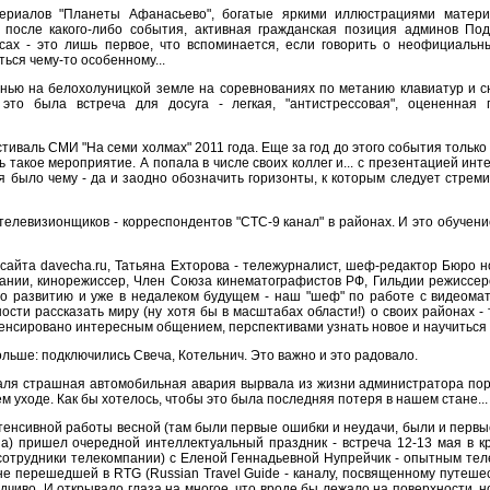
ериалов "Планеты Афанасьево", богатые яркими иллюстрациями матери
после какого-либо события, активная гражданская позиция админов По
ах - это лишь первое, что вспоминается, если говорить о неофициальн
ься чему-то особенному...
нью на белохолуницкой земле на соревнованиях по метанию клавиатур и с
 это была встреча для досуга - легкая, "антистрессовая", оцененная
тиваль СМИ "На семи холмах" 2011 года. Еще за год до этого события только 
ь такое мероприятие. А попала в числе своих коллег и... с презентацией инт
я было чему - да и заодно обозначить горизонты, к которым следует стрем
 телевизионщиков - корреспондентов "СТС-9 канал" в районах. И это обучен
сайта davecha.ru, Татьяна Ехторова - тележурналист, шеф-редактор Бюро н
ании, кинорежиссер, Член Союза кинематографистов РФ, Гильдии режиссер
по развитию и уже в недалеком будущем - наш "шеф" по работе с видеомат
сти рассказать миру (ну хотя бы в масштабах области!) о своих районах - 
пенсировано интересным общением, перспективами узнать новое и научиться 
ольше: подключились Свеча, Котельнич. Это важно и это радовало.
аля страшная автомобильная авария вырвала из жизни администратора порт
м уходе. Как бы хотелось, чтобы это была последняя потеря в нашем стане...
енсивной работы весной (там были первые ошибки и неудачи, были и первы
а) пришел очередной интеллектуальный праздник - встреча 12-13 мая в кру
отрудники телекомпании) с Еленой Геннадьевной Нупрейчик - опытным тел
не перешедшей в RTG (Russian Travel Guide - каналу, посвященному путеше
одчиво. И открывало глаза на многое, что вроде бы лежало на поверхности, н