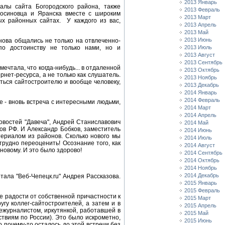
2013 Январь
алы сайта Богородского района, также
2013 Февраль
досиновца и Яранска вместе с широким
2013 Март
ых районных сайтах. У каждого из вас,
2013 Апрель
2013 Май
2013 Июнь
нова общались не только на отвлеченно-
 по достоинству не только нами, но и
2013 Июль
2013 Август
2013 Сентябрь
мечтала, что когда-нибудь... в отдаленной
2013 Октябрь
ернет-ресурса, а не только как слушатель.
2013 Ноябрь
иться сайтостроителю и вообще человеку,
2013 Декабрь
2014 Январь
2014 Февраль
ие - вновь встреча с интересными людьми,
2014 Март
2014 Апрель
овостей "Давеча", Андрей Станиславович
2014 Май
ов РФ. И Александр Бобков, заместитель
2014 Июнь
ериалом из районов. Сколько нового мы
2014 Июль
трудно переоценить! Осознание того, как
2014 Август
новому. И это было здорово!
2014 Сентябрь
2014 Октябрь
2014 Ноябрь
2014 Декабрь
ала "Веб-Чепецк.ru" Андрея Рассказова.
2015 Январь
2015 Февраль
е радости от собственной причастности к
2015 Март
гу коллег-сайтостроителей, а затем и в
2015 Апрель
ежурналистом, иркутянкой, работавшей в
2015 Май
ствиям по России). Это было искрометно,
2015 Июнь
о почему-то осталось до этой встречи без