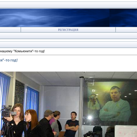
РЕГИСТРАЦИЯ
 нашему "Комьюнити"-то год!
"-то год!