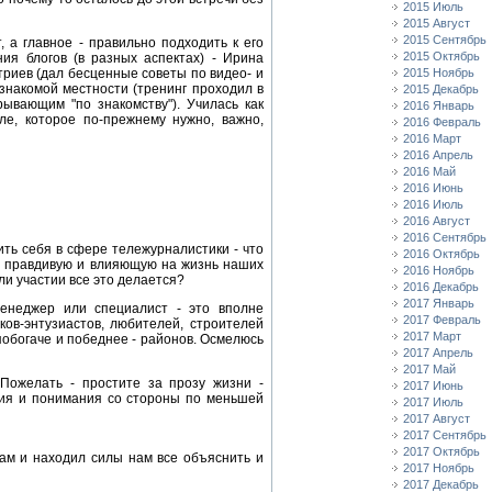
2015 Июль
2015 Август
2015 Сентябрь
 а главное - правильно подходить к его
2015 Октябрь
ия блогов (в разных аспектах) - Ирина
риев (дал бесценные советы по видео- и
2015 Ноябрь
знакомой местности (тренинг проходил в
2015 Декабрь
ывающим "по знакомству"). Училась как
2016 Январь
ле, которое по-прежнему нужно, важно,
2016 Февраль
2016 Март
2016 Апрель
2016 Май
2016 Июнь
2016 Июль
2016 Август
2016 Сентябрь
ить себя в сфере тележурналистики - что
2016 Октябрь
ю, правдивую и влияющую на жизнь наших
2016 Ноябрь
ли участии все это делается?
2016 Декабрь
2017 Январь
менеджер или специалист - это вполне
2017 Февраль
ов-энтузиастов, любителей, строителей
2017 Март
 побогаче и победнее - районов. Осмелюсь
2017 Апрель
2017 Май
 Пожелать - простите за прозу жизни -
2017 Июнь
вия и понимания со стороны по меньшей
2017 Июль
2017 Август
2017 Сентябрь
2017 Октябрь
ам и находил силы нам все объяснить и
2017 Ноябрь
2017 Декабрь