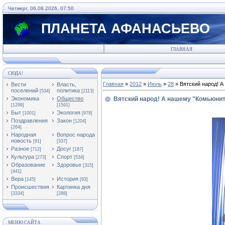
Четверг, 06.08.2026, 07:50
ПЛАНЕТА АФАНАСЬЕВО
ГЛАВНАЯ
СЮДА!
Главная
»
2012
»
Июль
»
28
» Вятский народ! А
Вести
Власть,
поселений
политика
[534]
[2113]
Экономика
Общество
Вятский народ! А нашему "Комьюнити
[1299]
[1591]
Быт
Экология
[1001]
[978]
Поздравления
Закон
[1204]
[264]
Народная
Вопрос народа
новость
[91]
[337]
Разное
Досуг
[712]
[187]
Культура
Спорт
[273]
[534]
Образование
Здоровье
[315]
[441]
Вера
История
[145]
[93]
Происшествия
Картинка дня
[3334]
[288]
МЕНЮ САЙТА