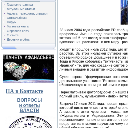
Главная страница
Актуальные статьи
Адреса, телефоны, справки
Фотоальбомы
Форум
Гостевая книга
28 июля 2004 года российское PR-сообще
Обратная связь
профессии. Именно тогда появилась тра
О сайте
затеявший 5 лет назад возню с неформал
Деревни и сёла
вдохновения, рассказать о нем миру - ра
Уходит в прошлое июль 2012 года. Его 
работой. За этой июльской рутиной ка
объединило родное, домашнее и в то же
Тогда в Кирове собрались "энтузиасты и
Яранска" - те, для кого создание сайтов
личным вкладом в развитие информацион
Сухие строки "формирование позитив
деятельности участников "Вятского комью
обозначенную в границах, объемах и срок
ПА в Контакте
Пересматриваю фотоподборки с наших вс
полный штиль, ну максимум - легкий ветер
ВОПРОСЫ
Встреча 17 июля 2011 года: первая, ярка
и ответы
который никто не читает и который сто л
ВЛАСТИ
А вместе с этим чувством - масса по
«Журналистика и Медиарынок». Эти ре
перспективами наполнения интернет-рес
представителя можно научиться чему-то
общей области деятельности).