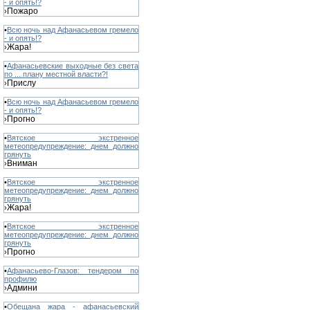
- и опять!?
Пожаро
›
•
Всю ночь над Афанасьевом гремело
- и опять!?
Жара!
›
•
Афанасьевские выходные без света
по ... плану местной власти?!
Прислу
›
•
Всю ночь над Афанасьевом гремело
- и опять!?
Прогно
›
•
Вятское экстренное
метеопредупреждение: днем должно
грянуть
Вниман
›
•
Вятское экстренное
метеопредупреждение: днем должно
грянуть
Жара!
›
•
Вятское экстренное
метеопредупреждение: днем должно
грянуть
Прогно
›
•
Афанасьево-Глазов: тендером по
профилю
Админи
›
•
Обещана жара - афанасьевский