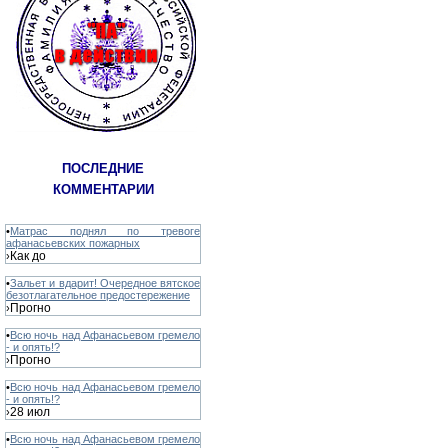
ПОСЛЕДНИЕ
КОММЕНТАРИИ
•
Матрас поднял по тревоге
афанасьевских пожарных
Как до
›
•
Зальет и вдарит! Очередное вятское
безотлагательное предостережение
Прогно
›
•
Всю ночь над Афанасьевом гремело
- и опять!?
Прогно
›
•
Всю ночь над Афанасьевом гремело
- и опять!?
28 июл
›
•
Всю ночь над Афанасьевом гремело