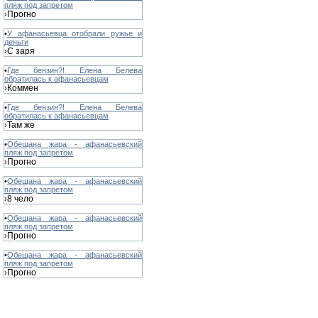
пляж под запретом
Прогно
›
•
У афанасьевца отобрали ружье и
деньги
С заря
›
•
Где бензин?! Елена Белева
обратилась к афанасьевцам
Коммен
›
•
Где бензин?! Елена Белева
обратилась к афанасьевцам
Там же
›
•
Обещана жара - афанасьевский
пляж под запретом
Прогно
›
•
Обещана жара - афанасьевский
пляж под запретом
8 чело
›
•
Обещана жара - афанасьевский
пляж под запретом
Прогно
›
•
Обещана жара - афанасьевский
пляж под запретом
Прогно
›