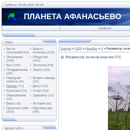
Суббота, 08.08.2026, 09:39
ПЛАНЕТА АФАНАСЬЕВО
ГЛАВНАЯ
СЮДА!
Главная
»
2024
»
Декабрь
»
5
» Росреестр: есл
Вести
Власть,
поселений
политика
[534]
[2115]
Экономика
Общество
Росреестр: если на участке ГГС
[1300]
[1591]
Быт
Экология
[1001]
[978]
Поздравления
Закон
[1204]
[264]
Народная
Вопрос народа
новость
[91]
[337]
Разное
Досуг
[712]
[187]
Культура
Спорт
[273]
[534]
Образование
Здоровье
[315]
[441]
Вера
История
[145]
[93]
Происшествия
Картинка дня
[3334]
[288]
МЕНЮ САЙТА