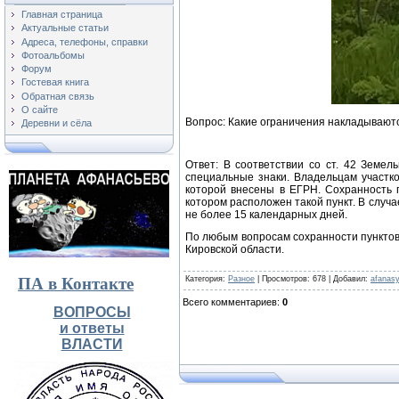
Главная страница
Актуальные статьи
Адреса, телефоны, справки
Фотоальбомы
Форум
Гостевая книга
Обратная связь
О сайте
Вопрос:
Какие ограничения накладываютс
Деревни и сёла
Ответ: В соответствии со ст. 42 Земел
специальные знаки. Владельцам участков
которой внесены в ЕГРН. Сохранность п
котором расположен такой пункт. В случ
не более 15 календарных дней.
По любым вопросам сохранности пунктов
Кировской области.
ПА в Контакте
Категория
:
Разное
|
Просмотров
: 678 |
Добавил
:
afanas
Всего комментариев
:
0
ВОПРОСЫ
и ответы
ВЛАСТИ