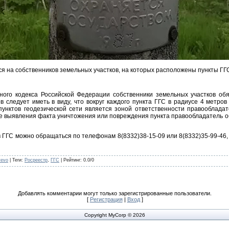
я на собственников земельных участков, на которых расположены пункты ГГ
ьного кодекса Российской Федерации собственники земельных участков об
 следует иметь в виду, что вокруг каждого пункта ГГС в радиусе 4 метро
унктов геодезической сети является зоной ответственности правообладат
ае выявления факта уничтожения или повреждения пункта правообладатель 
 ГГС можно обращаться по телефонам 8(8332)38-15-09 или 8(8332)35-99-46
yevo
|
Теги
:
Росреестр
,
ГГС
|
Рейтинг
:
0.0
/
0
Добавлять комментарии могут только зарегистрированные пользователи.
[
Регистрация
|
Вход
]
Copyright MyCorp © 2026