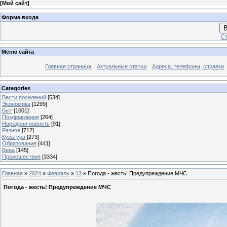
[
Мой сайт
]
Форма входа
В
Ст
Меню сайта
Главная страница
Актуальные статьи
Адреса, телефоны, справки
Categories
Вести поселений
[534]
Экономика
[1299]
Быт
[1001]
Поздравления
[264]
Народная новость
[91]
Разное
[712]
Культура
[273]
Образование
[441]
Вера
[145]
Происшествия
[3334]
Главная
»
2024
»
Февраль
»
13
» Погода - жесть! Предупреждение МЧС
Погода - жесть! Предупреждение МЧС