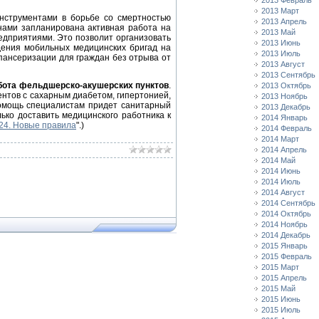
2013 Февраль
2013 Март
нструментами в борьбе со смертностью
2013 Апрель
нами запланирована активная работа на
2013 Май
едприятиями. Это позволит организовать
2013 Июнь
дения мобильных медицинских бригад на
2013 Июль
пансеризации для граждан без отрыва от
2013 Август
2013 Сентябрь
абота фельдшерско-акушерских пунктов
.
2013 Октябрь
нтов с сахарным диабетом, гипертонией,
2013 Ноябрь
помощь специалистам придет санитарный
2013 Декабрь
ько доставить медицинского работника к
2014 Январь
24. Новые правила
".)
2014 Февраль
2014 Март
2014 Апрель
2014 Май
2014 Июнь
2014 Июль
2014 Август
2014 Сентябрь
2014 Октябрь
2014 Ноябрь
2014 Декабрь
2015 Январь
2015 Февраль
2015 Март
2015 Апрель
2015 Май
2015 Июнь
2015 Июль