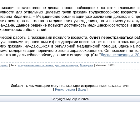
еризация и качественное диспансерное наблюдение остаются главными и
упности для отдельных целевых групп граждан трудоспособного возраста 
атерина Видякина. – Медицинские организации уже заключили договоры с пр
ких осмотров не только в медицинских учреждениях, но и по месту нахож
граждане. Данное решение повысит доступность медицинских осмотров и дис
хронических заболеваний.
ческой работы с гражданами пожилого возраста,
будет перестраиваться р
 участковыми терапевтами и фельдшерами позволят взять на контроль пацие
угих граждан, нуждающихся в регулярной медицинской помощи. Здесь на 
амме модернизации первичного звена здравоохранения. Он позволит не тол
циента на дальнейшее обследование в стационар. (См. "
Диспансеризация -20
asyevo
|
Теги
:
продолжительность жизни
,
диспансеризация
,
Минздрав
|
Рейтинг
:
0.0
/
0
Добавлять комментарии могут только зарегистрированные пользователи.
[
Регистрация
|
Вход
]
Copyright MyCorp © 2026