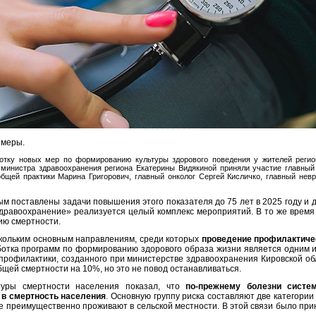
 меры.
отку новых мер по формированию культуры здорового поведения у жителей регио
министра здравоохранения региона Екатерины Видякиной приняли участие главный
общей практики Марина Григорович, главный онколог Сергей Кисличко, главный нев
поставлены задачи повышения этого показателя до 75 лет в 2025 году и до 
Здравоохранение» реализуется целый комплекс мероприятий. В то же врем
ию смертности.
скольким основным направлениям, среди которых
проведение профилактиче
ботка программ по формированию здорового образа жизни является одним 
профилактики, созданного при министерстве здравоохранения Кировской об
бщей смертности на 10%, но это не повод останавливаться.
туры смертности населения показал, что
по-прежнему болезни систе
 в смертность населения
. Основную группу риска составляют две категории
ые преимущественно проживают в сельской местности. В этой связи было пр