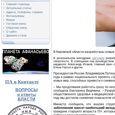
Главная страница
Актуальные статьи
Адреса, телефоны, справки
Фотоальбомы
Форум
Гостевая книга
Обратная связь
О сайте
Деревни и сёла
В Кировской области разработаны новые
В региональном минздраве
обсудили
разраб
смертности. В совещании под руководством 
кардиолог Александр Исаков, главный врач 
Елена Гертье и другие.
Президентом России Владимиром Путиным 
года в рамках национального проекта «
новых мер, способных привести к снижен
ПА в Контакте
– Мы продолжаем работать сразу по не
ВОПРОСЫ
сообщила Екатерина Видякина. – Разра
и ответы
общественного здоровья и медицинской 
году мы достигли снижения показателя о
ВЛАСТИ
Министр сообщила, что анализ струк
заболевания вносят наибольший вклад
граждане старшего возраста 70+, котор