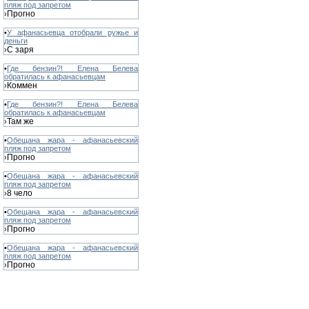
пляж под запретом
Прогно
›
•
У афанасьевца отобрали ружье и
деньги
С заря
›
•
Где бензин?! Елена Белева
обратилась к афанасьевцам
Коммен
›
•
Где бензин?! Елена Белева
обратилась к афанасьевцам
Там же
›
•
Обещана жара - афанасьевский
пляж под запретом
Прогно
›
•
Обещана жара - афанасьевский
пляж под запретом
8 чело
›
•
Обещана жара - афанасьевский
пляж под запретом
Прогно
›
•
Обещана жара - афанасьевский
пляж под запретом
Прогно
›