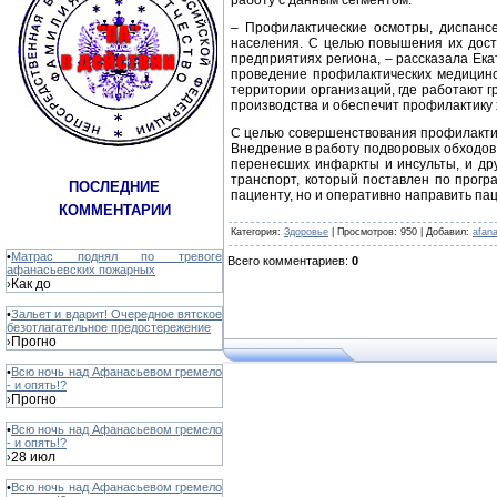
работу с данным сегментом.
– Профилактические осмотры, диспанс
населения. С целью повышения их дост
предприятиях региона, – рассказала Ек
проведение профилактических медицинс
территории организаций, где работают 
производства и обеспечит профилактику 
С целью совершенствования профилакти
Внедрение в работу подворовых обходов
перенесших инфаркты и инсульты, и др
транспорт, который поставлен по прогр
ПОСЛЕДНИЕ
пациенту, но и оперативно направить па
КОММЕНТАРИИ
Категория
:
Здоровье
|
Просмотров
: 950 |
Добавил
:
afan
•
Матрас поднял по тревоге
Всего комментариев
:
0
афанасьевских пожарных
Как до
›
•
Зальет и вдарит! Очередное вятское
безотлагательное предостережение
Прогно
›
•
Всю ночь над Афанасьевом гремело
- и опять!?
Прогно
›
•
Всю ночь над Афанасьевом гремело
- и опять!?
28 июл
›
•
Всю ночь над Афанасьевом гремело