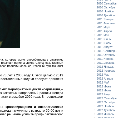
2010 Сентябрь
2010 Октябрь
2010 Ноябрь
2010 Декабрь
2011 Январь
2011 Февраль
2011 Март
2011 Апрель
2011 Май
2011 Июнь
2011 Июль
2011 Август
2011 Сентябрь
2011 Октябрь
2011 Ноябрь
на, которые могут способствовать снижению
 терапевт региона Ирина Степанова, главный
2011 Декабрь
ролог Василий Мальцев, главный пульмонолог
2012 Январь
2012 Февраль
2012 Март
78 лет в 2030 году. С этой целью с 2019
2012 Апрель
я поставленные задачи требуют принятия
2012 Май
2012 Июнь
ских мероприятий и диспансеризации
, –
2012 Июль
из ключевых направлений работы Центра
2012 Август
ласти в декабре 2020 года. В прошедшем
2012 Сентябрь
2012 Октябрь
2012 Ноябрь
мы кровообращения и онкологические
2012 Декабрь
 граждан: мужчины в возрасте 50-60 лет и
инято решение усилить профилактическую
2013 Январь