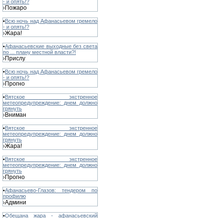
- и опять!?
Пожаро
›
•
Всю ночь над Афанасьевом гремело
- и опять!?
Жара!
›
•
Афанасьевские выходные без света
по ... плану местной власти?!
Прислу
›
•
Всю ночь над Афанасьевом гремело
- и опять!?
Прогно
›
•
Вятское экстренное
метеопредупреждение: днем должно
грянуть
Вниман
›
•
Вятское экстренное
метеопредупреждение: днем должно
грянуть
Жара!
›
•
Вятское экстренное
метеопредупреждение: днем должно
грянуть
Прогно
›
•
Афанасьево-Глазов: тендером по
профилю
Админи
›
•
Обещана жара - афанасьевский