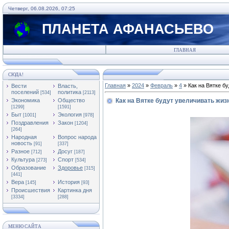
Четверг, 06.08.2026, 07:25
ПЛАНЕТА АФАНАСЬЕВО
ГЛАВНАЯ
СЮДА!
Главная
»
2024
»
Февраль
»
4
» Как на Вятке б
Вести
Власть,
поселений
политика
[534]
[2113]
Экономика
Общество
Как на Вятке будут увеличивать жиз
[1299]
[1591]
Быт
Экология
[1001]
[978]
Поздравления
Закон
[1204]
[264]
Народная
Вопрос народа
новость
[91]
[337]
Разное
Досуг
[712]
[187]
Культура
Спорт
[273]
[534]
Образование
Здоровье
[315]
[441]
Вера
История
[145]
[93]
Происшествия
Картинка дня
[3334]
[288]
МЕНЮ САЙТА