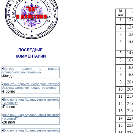
ПОСЛЕДНИЕ
КОММЕНТАРИИ
•
Матрас поднял по тревоге
афанасьевских пожарных
Как до
›
•
Зальет и вдарит! Очередное вятское
безотлагательное предостережение
Прогно
›
•
Всю ночь над Афанасьевом гремело
- и опять!?
Прогно
›
•
Всю ночь над Афанасьевом гремело
- и опять!?
28 июл
›
•
Всю ночь над Афанасьевом гремело