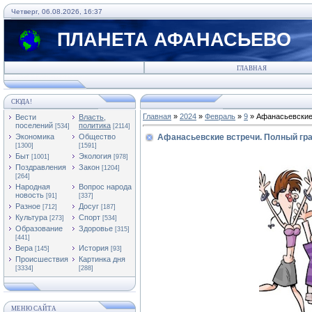
Четверг, 06.08.2026, 16:37
ПЛАНЕТА АФАНАСЬЕВО
ГЛАВНАЯ
СЮДА!
Главная
»
2024
»
Февраль
»
9
» Афанасьевские 
Вести
Власть,
поселений
политика
[534]
[2114]
Экономика
Общество
Афанасьевские встречи. Полный гра
[1300]
[1591]
Быт
Экология
[1001]
[978]
Поздравления
Закон
[1204]
[264]
Народная
Вопрос народа
новость
[91]
[337]
Разное
Досуг
[712]
[187]
Культура
Спорт
[273]
[534]
Образование
Здоровье
[315]
[441]
Вера
История
[145]
[93]
Происшествия
Картинка дня
[3334]
[288]
МЕНЮ САЙТА