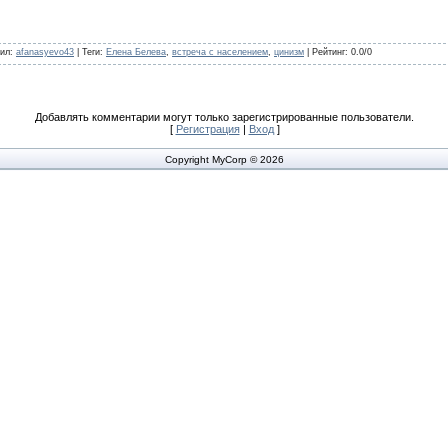
ил
:
afanasyevo43
|
Теги
:
Елена Белева
,
встреча с населением
,
цинизм
|
Рейтинг
:
0.0
/
0
Добавлять комментарии могут только зарегистрированные пользователи.
[
Регистрация
|
Вход
]
Copyright MyCorp © 2026