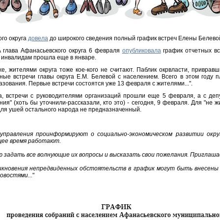
го округа
довела
до широкого сведения полный график встреч Елены Белево
 глава Афанасьевского округа 6 февраля
опубликовала
график отчетных вст
с инвалидам прошла еще в январе.
, жителями округа тоже кое-кого не считают. Паблик окрвласти, привравш
ые встречи главы округа Е.М. Белевой с населением. Всего в этом году п
зования. Первые встречи состоятся уже 13 февраля с жителями...".
ка, встречи с руководителями организаций прошли еще 5 февраля, а с деп
ия" (хоть бы уточнили-рассказали, кто это) - сегодня, 9 февраля. Для "не 
 для ушей остального народа не предназначенный.
управления проинформируют о социально-экономическом развитии окру
щее время работают.
 задать все волнующие их вопросы и высказать свои пожелания. Приглаша
никновения непредвиденных обстоятельств в график могут быть внесены
овостями...
"