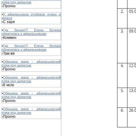
пляж под запретом
Прогно
›
•
У афанасьевца отобрали ружье и
деньги
С заря
›
•
Где бензин?! Елена Белева
обратилась к афанасьевцам
Коммен
›
•
Где бензин?! Елена Белева
обратилась к афанасьевцам
Там же
›
•
Обещана жара - афанасьевский
пляж под запретом
Прогно
›
•
Обещана жара - афанасьевский
пляж под запретом
8 чело
›
•
Обещана жара - афанасьевский
пляж под запретом
Прогно
›
•
Обещана жара - афанасьевский
пляж под запретом
Прогно
›