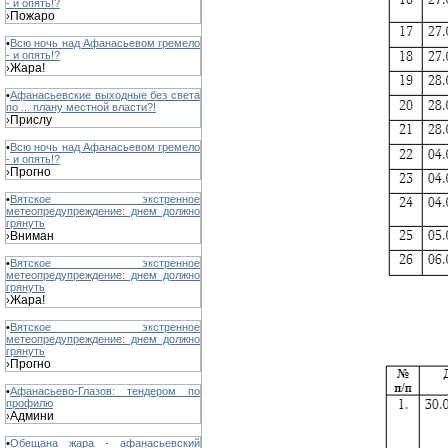
- и опять!?
Пожаро
›
•
Всю ночь над Афанасьевом гремело
- и опять!?
Жара!
›
•
Афанасьевские выходные без света
по ... плану местной власти?!
Прислу
›
•
Всю ночь над Афанасьевом гремело
- и опять!?
Прогно
›
•
Вятское экстренное
метеопредупреждение: днем должно
грянуть
Вниман
›
•
Вятское экстренное
метеопредупреждение: днем должно
грянуть
Жара!
›
•
Вятское экстренное
метеопредупреждение: днем должно
грянуть
Прогно
›
•
Афанасьево-Глазов: тендером по
профилю
Админи
›
•
Обещана жара - афанасьевский