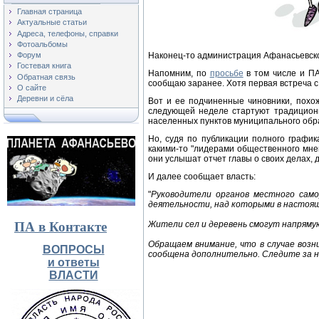
Главная страница
Актуальные статьи
Адреса, телефоны, справки
Фотоальбомы
Наконец-то администрация Афанасьевско
Форум
Гостевая книга
Напомним, по
просьбе
в том числе и ПА
Обратная связь
сообщаю заранее. Хотя первая встреча 
О сайте
Деревни и сёла
Вот и ее подчиненные чиновники, похоже
следующей неделе стартуют традиционн
населенных пунктов муниципального обра
Но, судя по публикации полного графи
какими-то "лидерами общественного мнен
они услышат отчет главы о своих делах,
И далее сообщает власть:
"
Руководители органов местного само
деятельности, над которыми в настоя
ПА в Контакте
Жители сел и деревень смогут напрямую
Обращаем внимание, что в случае воз
ВОПРОСЫ
сообщена дополнительно. Следите за н
и ответы
ВЛАСТИ