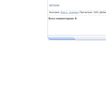
картинка
Категория
:
Власть, политика
|
Просмотров
: 1104 |
Добав
Всего комментариев
:
0