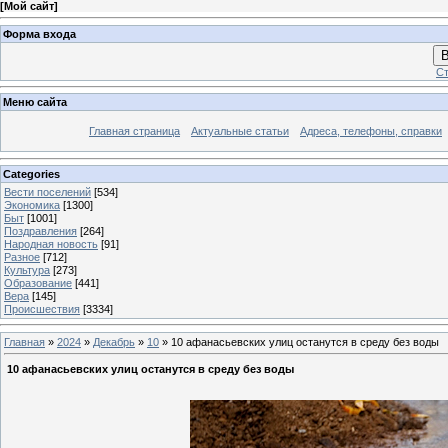
[
Мой сайт
]
Форма входа
В
Ст
Меню сайта
Главная страница
Актуальные статьи
Адреса, телефоны, справки
Categories
Вести поселений
[534]
Экономика
[1300]
Быт
[1001]
Поздравления
[264]
Народная новость
[91]
Разное
[712]
Культура
[273]
Образование
[441]
Вера
[145]
Происшествия
[3334]
Главная
»
2024
»
Декабрь
»
10
» 10 афанасьевских улиц останутся в среду без воды
10 афанасьевских улиц останутся в среду без воды