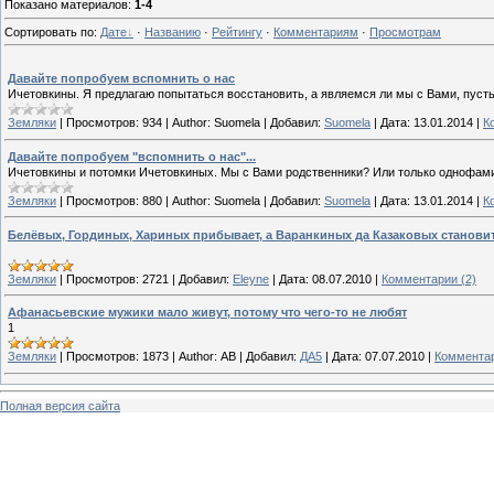
Показано материалов
:
1-4
Сортировать по
:
Дате
·
Названию
·
Рейтингу
·
Комментариям
·
Просмотрам
Давайте попробуем вспомнить о нас
Ичетовкины. Я предлагаю попытаться восстановить, а являемся ли мы с Вами, пуст
Земляки
|
Просмотров:
934
|
Author:
Suomela
|
Добавил:
Suomela
|
Дата:
13.01.2014
|
К
Давайте попробуем "вспомнить о нас"...
Ичетовкины и потомки Ичетовкиных. Мы с Вами родственники? Или только однофа
Земляки
|
Просмотров:
880
|
Author:
Suomela
|
Добавил:
Suomela
|
Дата:
13.01.2014
|
К
Белёвых, Гординых, Хариных прибывает, а Варанкиных да Казаковых станови
Земляки
|
Просмотров:
2721
|
Добавил:
Eleyne
|
Дата:
08.07.2010
|
Комментарии (2)
Афанасьевские мужики мало живут, потому что чего-то не любят
1
Земляки
|
Просмотров:
1873
|
Author:
АВ
|
Добавил:
ДА5
|
Дата:
07.07.2010
|
Комментар
Полная версия сайта