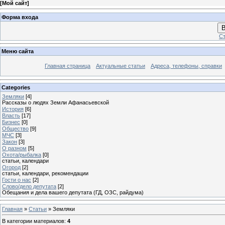
[
Мой сайт
]
Форма входа
В
Ст
Меню сайта
Главная страница
Актуальные статьи
Адреса, телефоны, справки
Categories
Земляки
[4]
Рассказы о людях Земли Афанасьевской
История
[6]
Власть
[17]
Бизнес
[0]
Общество
[9]
МЧС
[3]
Закон
[3]
О разном
[5]
Охота/рыбалка
[0]
статьи, календари
Огород
[2]
статьи, календари, рекомендации
Гости о нас
[2]
Слово/дело депутата
[2]
Обещания и дела вашего депутата (ГД, ОЗС, райдума)
Главная
»
Статьи
» Земляки
В категории материалов
:
4