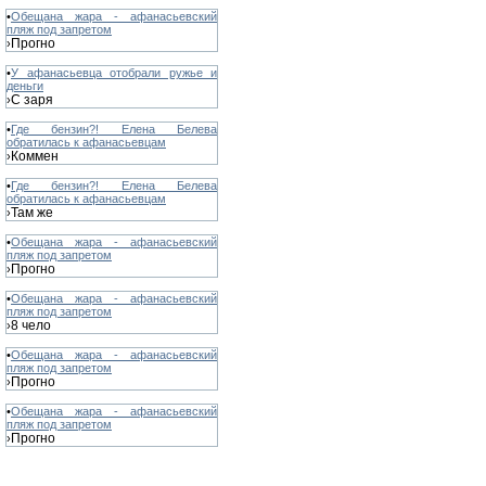
•
Обещана жара - афанасьевский
пляж под запретом
Прогно
›
•
У афанасьевца отобрали ружье и
деньги
С заря
›
•
Где бензин?! Елена Белева
обратилась к афанасьевцам
Коммен
›
•
Где бензин?! Елена Белева
обратилась к афанасьевцам
Там же
›
•
Обещана жара - афанасьевский
пляж под запретом
Прогно
›
•
Обещана жара - афанасьевский
пляж под запретом
8 чело
›
•
Обещана жара - афанасьевский
пляж под запретом
Прогно
›
•
Обещана жара - афанасьевский
пляж под запретом
Прогно
›