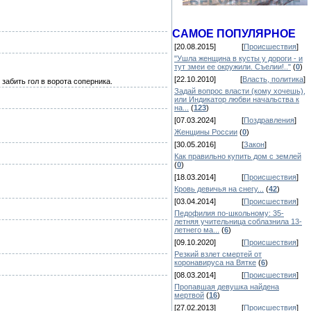
САМОЕ ПОПУЛЯРНОЕ
[20.08.2015]
[
Происшествия
]
"Ушла женщина в кусты у дороги - и
тут змеи ее окружили. Съелии!.."
(
0
)
[22.10.2010]
[
Власть, политика
]
забить гол в ворота соперника.
Задай вопрос власти (кому хочешь),
или Индикатор любви начальства к
на...
(
123
)
[07.03.2024]
[
Поздравления
]
Женщины России
(
0
)
[30.05.2016]
[
Закон
]
Как правильно купить дом с землей
(
0
)
[18.03.2014]
[
Происшествия
]
Кровь девичья на снегу...
(
42
)
[03.04.2014]
[
Происшествия
]
Педофилия по-школьному: 35-
летняя учительница соблазнила 13-
летнего ма...
(
6
)
[09.10.2020]
[
Происшествия
]
Резкий взлет смертей от
коронавируса на Вятке
(
6
)
[08.03.2014]
[
Происшествия
]
Пропавшая девушка найдена
мертвой
(
16
)
[27.02.2013]
[
Происшествия
]