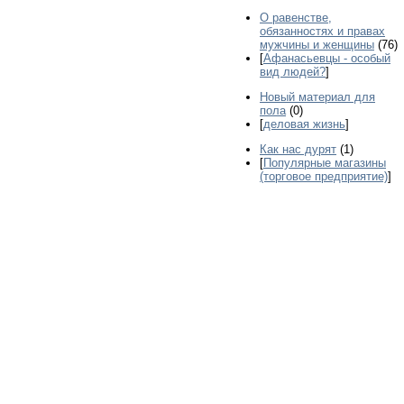
О равенстве,
обязанностях и правах
мужчины и женщины
(76)
[
Афанасьевцы - особый
вид людей?
]
Новый материал для
пола
(0)
[
деловая жизнь
]
Как нас дурят
(1)
[
Популярные магазины
(торговое предприятие)
]