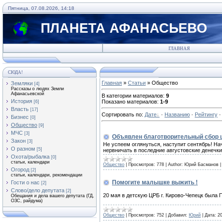
Пятница, 07.08.2026, 14:18
ПЛАНЕТА АФАНАСЬЕВО
ГЛАВНАЯ
СЮДА!
Главная
»
Статьи
» Общество
Земляки
[4]
Рассказы о людях Земли
Афанасьевской
В категории материалов
:
9
История
Показано материалов
:
1-9
[6]
Власть
[17]
Сортировать по
:
Дате
·
Названию
·
Рейтингу
Бизнес
[0]
Общество
[9]
МЧС
[3]
Объявлен благотворительный сбор 
Закон
[3]
Не успеем оглянуться, наступит сентябрь! На
О разном
[5]
нервничать в последние августовские денечки
Охота/рыбалка
[0]
статьи, календари
Общество
|
Просмотров:
778
|
Author:
Юрий Басманов
Огород
[2]
статьи, календари, рекомендации
Помогите малышке выжить !
Гости о нас
[2]
Слово/дело депутата
[2]
20 мая в детскую ЦРБ г. Кирово-Чепецк бы
Обещания и дела вашего депутата (ГД,
ОЗС, райдума)
Общество
|
Просмотров:
752
|
Добавил:
Юрий
|
Дата:
2