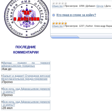
Общество
|
Просмотров:
1058
|
Добавил:
Eleyne
|
Дата:
Кто прав в споре за койку?
Общество
|
Просмотров:
1237
|
Author:
Александр Вара
ПОСЛЕДНИЕ
КОММЕНТАРИИ
•
Матрас поднял по тревоге
афанасьевских пожарных
Как до
›
•
Зальет и вдарит! Очередное вятское
безотлагательное предостережение
Прогно
›
•
Всю ночь над Афанасьевом гремело
- и опять!?
Прогно
›
•
Всю ночь над Афанасьевом гремело
- и опять!?
28 июл
›