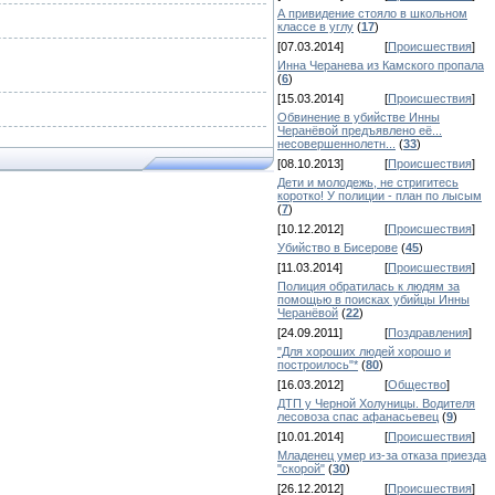
А привидение стояло в школьном
классе в углу
(
17
)
[07.03.2014]
[
Происшествия
]
Инна Черанева из Камского пропала
(
6
)
[15.03.2014]
[
Происшествия
]
Обвинение в убийстве Инны
Черанёвой предъявлено её...
несовершеннолетн...
(
33
)
[08.10.2013]
[
Происшествия
]
Дети и молодежь, не стригитесь
коротко! У полиции - план по лысым
(
7
)
[10.12.2012]
[
Происшествия
]
Убийство в Бисерове
(
45
)
[11.03.2014]
[
Происшествия
]
Полиция обратилась к людям за
помощью в поисках убийцы Инны
Черанёвой
(
22
)
[24.09.2011]
[
Поздравления
]
"Для хороших людей хорошо и
построилось"*
(
80
)
[16.03.2012]
[
Общество
]
ДТП у Черной Холуницы. Водителя
лесовоза спас афанасьевец
(
9
)
[10.01.2014]
[
Происшествия
]
Младенец умер из-за отказа приезда
"скорой"
(
30
)
[26.12.2012]
[
Происшествия
]