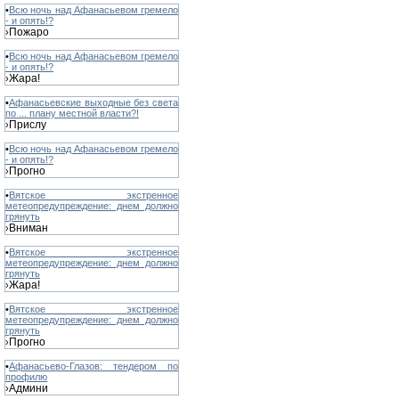
•
Всю ночь над Афанасьевом гремело
- и опять!?
Пожаро
›
•
Всю ночь над Афанасьевом гремело
- и опять!?
Жара!
›
•
Афанасьевские выходные без света
по ... плану местной власти?!
Прислу
›
•
Всю ночь над Афанасьевом гремело
- и опять!?
Прогно
›
•
Вятское экстренное
метеопредупреждение: днем должно
грянуть
Вниман
›
•
Вятское экстренное
метеопредупреждение: днем должно
грянуть
Жара!
›
•
Вятское экстренное
метеопредупреждение: днем должно
грянуть
Прогно
›
•
Афанасьево-Глазов: тендером по
профилю
Админи
›