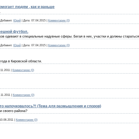
омогает людям , как и раньше
.
|
Добавил:
Юрий
|
Дата:
07.04.2015
|
Комментарии (0)
ешной футбол.
ов одевают в специальные надувные сферы. Бегая в них, участки и должны стараться 
|
Добавил:
Юрий
|
Дата:
07.04.2015
|
Комментарии (0)
года в Кировской области.
.11.2011
|
Комментарии (0)
.11.2011
|
Комментарии (0)
то напочковалось?! (Тема для размышления и споров)
и своего района?
10.06.2011
|
Комментарии (0)