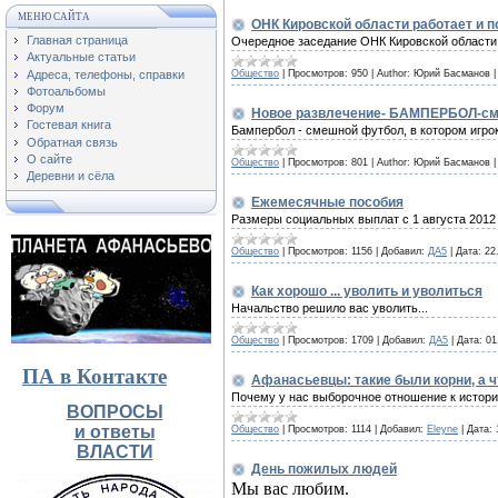
МЕНЮ САЙТА
ОНК Кировской области работает и п
Главная страница
Очередное заседание ОНК Кировской области
Актуальные статьи
Общество
|
Просмотров:
950
|
Author:
Юрий Басманов
Адреса, телефоны, справки
Фотоальбомы
Форум
Новое развлечение- БАМПЕРБОЛ-см
Гостевая книга
Бампербол - смешной футбол, в котором игрок
Обратная связь
О сайте
Общество
|
Просмотров:
801
|
Author:
Юрий Басманов
Деревни и сёла
Ежемесячные пособия
Размеры социальных выплат с 1 августа 2012 
Общество
|
Просмотров:
1156
|
Добавил:
ДА5
|
Дата:
22
Как хорошо ... уволить и уволиться
Начальство решило вас уволить...
Общество
|
Просмотров:
1709
|
Добавил:
ДА5
|
Дата:
01
ПА в Контакте
Афанасьевцы: такие были корни, а ч
Почему у нас выборочное отношение к истори
ВОПРОСЫ
и ответы
Общество
|
Просмотров:
1114
|
Добавил:
Eleyne
|
Дата:
ВЛАСТИ
День пожилых людей
Мы вас любим.