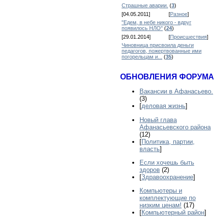
Страшные аварии.
(
3
)
[04.05.2011]
[
Разное
]
"Едем, в небе никого - вдруг
появилось НЛО"
(
24
)
[29.01.2014]
[
Происшествия
]
Чиновница присвоила деньги
педагогов, пожертвованные ими
погорельцам и...
(
35
)
ОБНОВЛЕНИЯ ФОРУМА
Вакансии в Афанасьево.
(3)
[
деловая жизнь
]
Новый глава
Афанасьевского района
(12)
[
Политика, партии,
власть
]
Если хочешь быть
здоров
(2)
[
Здравоохранение
]
Компьютеры и
комплектующие по
низким ценам!
(17)
[
Компьютерный район
]