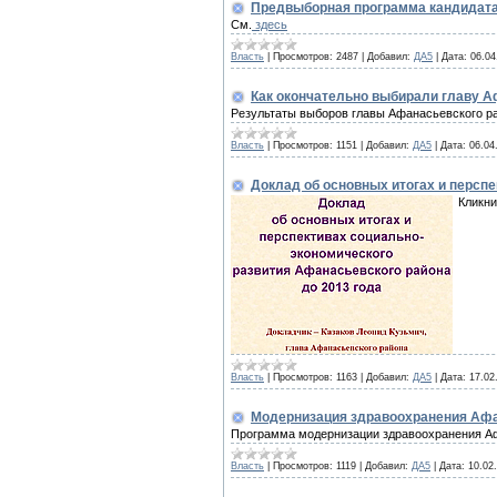
Предвыборная программа кандидата
См.
здесь
Власть
|
Просмотров:
2487
|
Добавил:
ДА5
|
Дата:
06.04
Как окончательно выбирали главу А
Результаты выборов главы Афанасьевского рай
Власть
|
Просмотров:
1151
|
Добавил:
ДА5
|
Дата:
06.04
Доклад об основных итогах и персп
Кликни
Власть
|
Просмотров:
1163
|
Добавил:
ДА5
|
Дата:
17.02
Модернизация здравоохранения Афа
Программа модернизации здравоохранения Афа
Власть
|
Просмотров:
1119
|
Добавил:
ДА5
|
Дата:
10.02