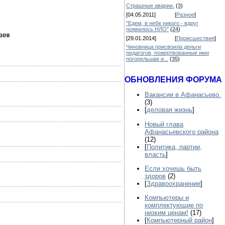
Страшные аварии.
(
3
)
[04.05.2011]
[
Разное
]
"Едем, в небе никого - вдруг
появилось НЛО"
(
24
)
[29.01.2014]
[
Происшествия
]
Чиновница присвоила деньги
педагогов, пожертвованные ими
погорельцам и...
(
35
)
ОБНОВЛЕНИЯ ФОРУМА
Вакансии в Афанасьево.
(3)
[
деловая жизнь
]
Новый глава
Афанасьевского района
(12)
[
Политика, партии,
власть
]
Если хочешь быть
здоров
(2)
[
Здравоохранение
]
Компьютеры и
комплектующие по
низким ценам!
(17)
[
Компьютерный район
]