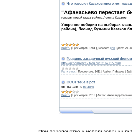
Что говорил Казаков много лет назад
"Афанасьево перестает бы
говорит новый глава района Леонид Казаков
Уверенно победив на выборах главы
района), Леонид Кузьмич Казаков бл
Власть
|
Просмотров:
1561
|
Добавил:
ДА5
|
Дата:
29.08
Гордино: загадочный русский фено
http://genamikheev.blog.ru/83167715.html
Гости о нас
|
Просмотров:
1611
|
Author:
Г.Михеев
|
Доб
ОСОТ тебе в рот
см. начало по
ссылке
Власть
|
Просмотров:
2518
|
Author:
Александр Варанки
При перепечатке и использовании пуб