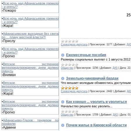
•
Всю ночь над Афанасьевом гремело
- и опять!?
Пожаро
›
•
Всю ночь над Афанасьевом гремело
- и опять!?
Жара!
›
•
Афанасьевские выходные без света
по ... плану местной власти?!
Прислу
›
Слово/дело депутата
|
Просмотров:
1177
|
Добавил:
ДА
•
Всю ночь над Афанасьевом гремело
- и опять!?
Ежемесячные пособия
Прогно
›
Размеры социальных выплат с 1 августа 2012 
•
Вятское экстренное
метеопредупреждение: днем должно
Общество
|
Просмотров:
1156
|
Добавил:
ДА5
|
Дата:
22
грянуть
Вниман
›
Земельно-чиновничий бардак
Что мешает молодым обзавестись доступным
•
Вятское экстренное
метеопредупреждение: днем должно
грянуть
Слово/дело депутата
|
Просмотров:
2442
|
Добавил:
ДА
Жара!
›
Как хорошо ... уволить и уволиться
•
Вятское экстренное
метеопредупреждение: днем должно
Начальство решило вас уволить...
грянуть
Прогно
›
Общество
|
Просмотров:
1709
|
Добавил:
ДА5
|
Дата:
01
•
Афанасьево-Глазов: тендером по
профилю
Почем жилье в Кировской области
Админи
›