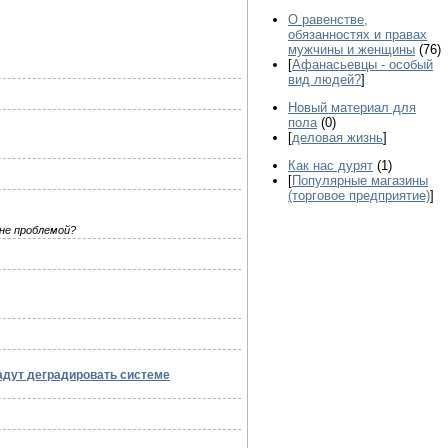
О равенстве,
обязанностях и правах
мужчины и женщины
(76)
[
Афанасьевцы - особый
вид людей?
]
Новый материал для
пола
(0)
[
деловая жизнь
]
Как нас дурят
(1)
[
Популярные магазины
(торговое предприятие)
]
 не проблемой?
адут деградировать системе