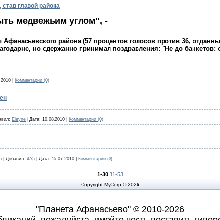
, став главой района
ть медвежьим углом", -
 Афанасьевского района (57 процентов голосов против 36, отданных
агодарно, но сдержанно принимал поздравления: "Не до банкетов: о
.2010
|
Комментарии (0)
мен
авил:
Eleyne
|
Дата:
10.08.2010
|
Комментарии (0)
н
|
Добавил:
ДА5
|
Дата:
15.07.2010
|
Комментарии (0)
1-30
31-53
Copyright MyCorp © 2026
"Планета Афанасьево" © 2010-2026
ликаций, пожалуйста, имейте честь поставить гиперс