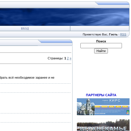
ВХОД
Приветствую Вас
,
Гость
·
RSS
Поиск
Страницы
:
1
2
»
брать всё необходимое заранее и не
ПАРТНЕРЫ САЙТА