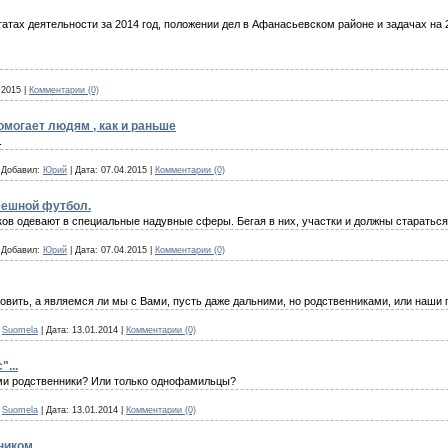
атах деятельности за 2014 год, положении дел в Афанасьевском районе и задачах на 
.2015
|
Комментарии (0)
омогает людям , как и раньше
.
|
Добавил:
Юрий
|
Дата:
07.04.2015
|
Комментарии (0)
ешной футбол.
ов одевают в специальные надувные сферы. Бегая в них, участки и должны стараться 
|
Добавил:
Юрий
|
Дата:
07.04.2015
|
Комментарии (0)
овить, а являемся ли мы с Вами, пусть даже дальними, но родственниками, или наши
Suomela
|
Дата:
13.01.2014
|
Комментарии (0)
...
ми родственники? Или только однофамильцы?
Suomela
|
Дата:
13.01.2014
|
Комментарии (0)
дником