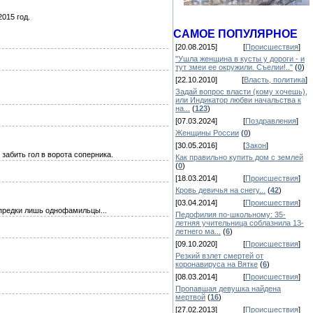
2015 год.
САМОЕ ПОПУЛЯРНОЕ
[20.08.2015]
[
Происшествия
]
"Ушла женщина в кусты у дороги - и
тут змеи ее окружили. Съелии!.."
(
0
)
[22.10.2010]
[
Власть, политика
]
Задай вопрос власти (кому хочешь),
или Индикатор любви начальства к
на...
(
123
)
[07.03.2024]
[
Поздравления
]
Женщины России
(
0
)
[30.05.2016]
[
Закон
]
забить гол в ворота соперника.
Как правильно купить дом с землей
(
0
)
[18.03.2014]
[
Происшествия
]
Кровь девичья на снегу...
(
42
)
[03.04.2014]
[
Происшествия
]
 предки лишь однофамильцы...
Педофилия по-школьному: 35-
летняя учительница соблазнила 13-
летнего ма...
(
6
)
[09.10.2020]
[
Происшествия
]
Резкий взлет смертей от
коронавируса на Вятке
(
6
)
[08.03.2014]
[
Происшествия
]
Пропавшая девушка найдена
мертвой
(
16
)
[27.02.2013]
[
Происшествия
]