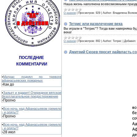
Наша жизнь наполнена всевозможными праздн
О разном
|
Просмотров:
929
|
Author:
Владилена Волко
Тетрис или развлечение века
Вы играли в "Тетрис"? Тогда вам наверняка бу
века!
О разном
|
Просмотров:
892
|
Author:
Тетрис
|
Добавил:
Дмитрий Сюзев просит райвласть со
ПОСЛЕДНИЕ
КОММЕНТАРИИ
•
Матрас поднял по тревоге
афанасьевских пожарных
Как до
›
•
Зальет и вдарит! Очередное вятское
безотлагательное предостережение
Прогно
›
•
Всю ночь над Афанасьевом гремело
- и опять!?
Прогно
›
•
Всю ночь над Афанасьевом гремело
- и опять!?
28 июл
›