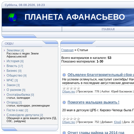
Суббота, 08.08.2026, 16:23
ПЛАНЕТА АФАНАСЬЕВО
ГЛАВНАЯ
СЮДА!
Главная
»
Статьи
Земляки
[4]
Рассказы о людях Земли
Афанасьевской
Всего материалов в каталоге
:
53
История
Показано материалов
:
1-30
[6]
Власть
[17]
Бизнес
[0]
Объявлен благотворительный сбор 
Общество
[9]
Не успеем оглянуться, наступит сентябрь! На
МЧС
[3]
нервничать в последние августовские денечки
Закон
[3]
О разном
[5]
Общество
|
Просмотров:
778
|
Author:
Юрий Басманов
Охота/рыбалка
[0]
статьи, календари
Помогите малышке выжить !
Огород
[2]
статьи, календари, рекомендации
20 мая в детскую ЦРБ г. Кирово-Чепецк бы
Гости о нас
[2]
Слово/дело депутата
[2]
Обещания и дела вашего депутата (ГД,
ОЗС, райдума)
Общество
|
Просмотров:
752
|
Добавил:
Юрий
|
Дата:
2
Отчет главы района за 2014 год