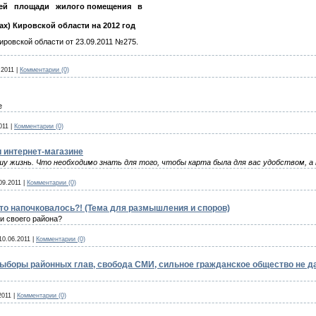
ей
площади
жилого помещения
в
х) Кировской области на 2012 год
ровской области от 23.09.2011 №275.
.2011
|
Комментарии (0)
е
011
|
Комментарии (0)
и интернет-магазине
шу жизнь. Что необходимо знать для того, чтобы карта была для вас удобством, а
09.2011
|
Комментарии (0)
то напочковалось?! (Тема для размышления и споров)
и своего района?
10.06.2011
|
Комментарии (0)
ыборы районных глав, свобода СМИ, сильное гражданское общество не д
2011
|
Комментарии (0)