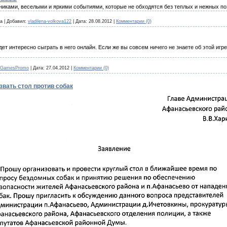
иками, веселыми и яркими событиями, которые не обходятся без теплых и нежных по
ва
|
Добавил:
vladilena-volkova122
|
Дата:
28.08.2012
|
Комментарии (0)
дет интересно сыграть в него онлайн. Если же вы совсем ничего не знаете об этой игр
GamesPromo
|
Дата:
27.04.2012
|
Комментарии (0)
звать стол против собак