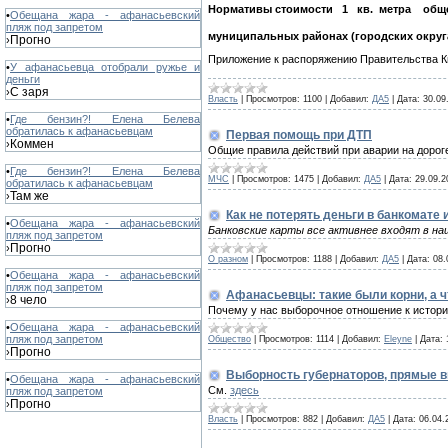
Нормативы
стоимости
1
кв.
метра
общ
•
Обещана жара - афанасьевский
пляж под запретом
муниципальных районах (городских округа
Прогно
›
Приложение к распоряжению Правительства Ки
•
У афанасьевца отобрали ружье и
деньги
С заря
›
Власть
|
Просмотров:
1100
|
Добавил:
ДА5
|
Дата:
30.09
•
Где бензин?! Елена Белева
обратилась к афанасьевцам
Первая помощь при ДТП
Коммен
›
Общие правила действий при аварии на дорог
•
Где бензин?! Елена Белева
МЧС
|
Просмотров:
1475
|
Добавил:
ДА5
|
Дата:
29.09.2
обратилась к афанасьевцам
Там же
›
Как не потерять деньги в банкомате 
•
Обещана жара - афанасьевский
Банковские карты все активнее входят в на
пляж под запретом
Прогно
›
О разном
|
Просмотров:
1188
|
Добавил:
ДА5
|
Дата:
08.
•
Обещана жара - афанасьевский
пляж под запретом
Афанасьевцы: такие были корни, а ч
8 чело
›
Почему у нас выборочное отношение к истори
•
Обещана жара - афанасьевский
пляж под запретом
Общество
|
Просмотров:
1114
|
Добавил:
Eleyne
|
Дата:
Прогно
›
Выборность губернаторов, прямые в
•
Обещана жара - афанасьевский
См.
здесь
пляж под запретом
Прогно
›
Власть
|
Просмотров:
882
|
Добавил:
ДА5
|
Дата:
06.04.