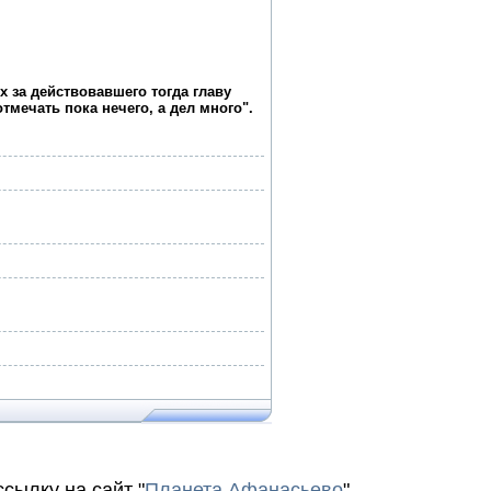
 за действовавшего тогда главу
тмечать пока нечего, а дел много".
сылку на сайт "
Планета Афанасьево
"