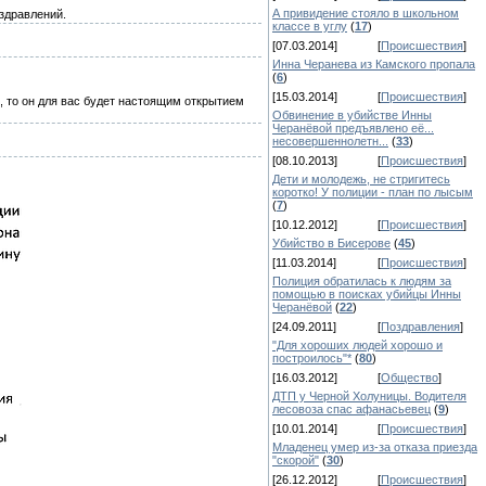
А привидение стояло в школьном
здравлений.
классе в углу
(
17
)
[07.03.2014]
[
Происшествия
]
Инна Черанева из Камского пропала
(
6
)
[15.03.2014]
[
Происшествия
]
е, то он для вас будет настоящим открытием
Обвинение в убийстве Инны
Черанёвой предъявлено её...
несовершеннолетн...
(
33
)
[08.10.2013]
[
Происшествия
]
Дети и молодежь, не стригитесь
коротко! У полиции - план по лысым
(
7
)
[10.12.2012]
[
Происшествия
]
Убийство в Бисерове
(
45
)
[11.03.2014]
[
Происшествия
]
Полиция обратилась к людям за
помощью в поисках убийцы Инны
Черанёвой
(
22
)
[24.09.2011]
[
Поздравления
]
"Для хороших людей хорошо и
построилось"*
(
80
)
[16.03.2012]
[
Общество
]
ДТП у Черной Холуницы. Водителя
лесовоза спас афанасьевец
(
9
)
[10.01.2014]
[
Происшествия
]
Младенец умер из-за отказа приезда
"скорой"
(
30
)
[26.12.2012]
[
Происшествия
]