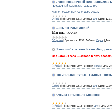
Лунно-посадочный календарь 2012 г.
Посадочный календарь на 2012 год
Лунно-посадочный календарь 2011 г.
Огород
|
Просмотров:
2881
|
Добавил:
ДА5
|
Дата:
12.01
День пожилых людей
Мы вас любим.
Общество
|
Просмотров:
1058
|
Добавил:
Eleyne
|
Дата:
Записки Селезнева Ивана Федорови
Вот история села Бисерово в двух словах
История
|
Просмотров:
3697
|
Добавил:
boltun
|
Дата:
28
Треугольник "тупые - жадные - трУс
Власть
|
Просмотров:
1361
|
Добавил:
ДА5
|
Дата:
21.09
Откуда есть пошло Бисерово
История
|
Просмотров:
3316
|
Добавил:
ДА5
|
Дата:
15.0