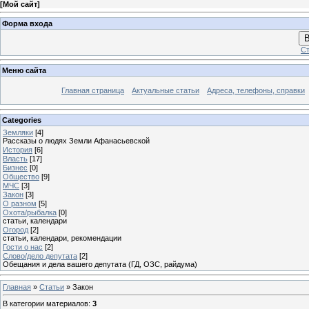
[
Мой сайт
]
Форма входа
В
Ст
Меню сайта
Главная страница
Актуальные статьи
Адреса, телефоны, справки
Categories
Земляки
[4]
Рассказы о людях Земли Афанасьевской
История
[6]
Власть
[17]
Бизнес
[0]
Общество
[9]
МЧС
[3]
Закон
[3]
О разном
[5]
Охота/рыбалка
[0]
статьи, календари
Огород
[2]
статьи, календари, рекомендации
Гости о нас
[2]
Слово/дело депутата
[2]
Обещания и дела вашего депутата (ГД, ОЗС, райдума)
Главная
»
Статьи
» Закон
В категории материалов
:
3