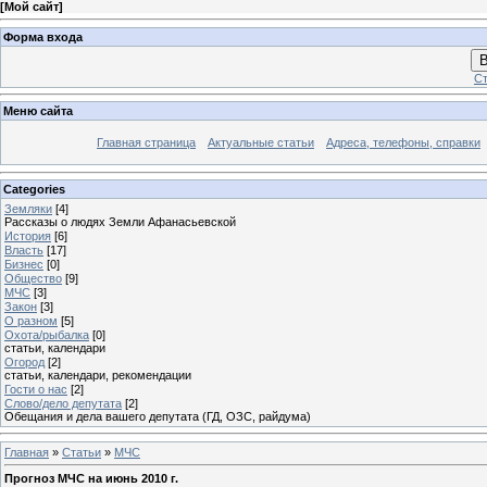
[
Мой сайт
]
Форма входа
В
Ст
Меню сайта
Главная страница
Актуальные статьи
Адреса, телефоны, справки
Categories
Земляки
[4]
Рассказы о людях Земли Афанасьевской
История
[6]
Власть
[17]
Бизнес
[0]
Общество
[9]
МЧС
[3]
Закон
[3]
О разном
[5]
Охота/рыбалка
[0]
статьи, календари
Огород
[2]
статьи, календари, рекомендации
Гости о нас
[2]
Слово/дело депутата
[2]
Обещания и дела вашего депутата (ГД, ОЗС, райдума)
Главная
»
Статьи
»
МЧС
Прогноз МЧС на июнь 2010 г.