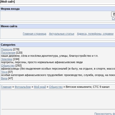
[
Мой сайт
]
Форма входа
В
Ст
Меню сайта
Главная страница
Актуальные статьи
Адреса, телефоны, справки
Categories
Природа
[278]
Поселения
[120]
наши деревни, сёла и посёлки,архитектура, улицы, благоустройство и т.п.
Земляки
[194]
портреты, персоны, просто нормальные афанасьевские люди
Общество
[292]
афанасьевцы (без выделения особых персоналий )в быту, на отдыхе, в спорте, массо
Труд
[37]
особая категория афанасьевского трудолюбия: производство, служба, огород, на покосе
Вера
[47]
Главная
»
Фотоальбом
»
Мой край
»
Общество
» Вятское комьюнити, СТС 9 канал
Просмотреть ф