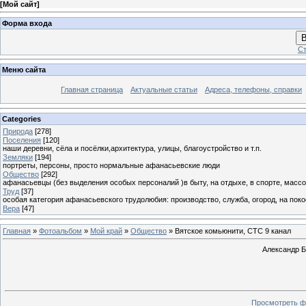
[
Мой сайт
]
Форма входа
В
Ст
Меню сайта
Главная страница
Актуальные статьи
Адреса, телефоны, справки
Categories
Природа
[278]
Поселения
[120]
наши деревни, сёла и посёлки,архитектура, улицы, благоустройство и т.п.
Земляки
[194]
портреты, персоны, просто нормальные афанасьевские люди
Общество
[292]
афанасьевцы (без выделения особых персоналий )в быту, на отдыхе, в спорте, массо
Труд
[37]
особая категория афанасьевского трудолюбия: производство, служба, огород, на покосе
Вера
[47]
Главная
»
Фотоальбом
»
Мой край
»
Общество
» Вятское комьюнити, СТС 9 канал
Александр Б
Просмотреть ф