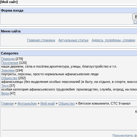
[
Мой сайт
]
Форма входа
В
Ст
Меню сайта
Главная страница
Актуальные статьи
Адреса, телефоны, справки
Categories
Природа
[278]
Поселения
[120]
наши деревни, сёла и посёлки,архитектура, улицы, благоустройство и т.п.
Земляки
[194]
портреты, персоны, просто нормальные афанасьевские люди
Общество
[292]
афанасьевцы (без выделения особых персоналий )в быту, на отдыхе, в спорте, массо
Труд
[37]
особая категория афанасьевского трудолюбия: производство, служба, огород, на покосе
Вера
[47]
Главная
»
Фотоальбом
»
Мой край
»
Общество
» Вятское комьюнити, СТС 9 канал
К
Просмотреть ф