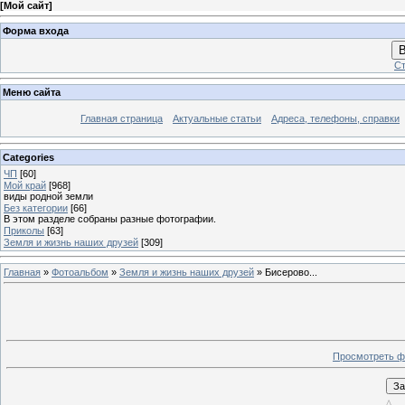
[
Мой сайт
]
Форма входа
В
Ст
Меню сайта
Главная страница
Актуальные статьи
Адреса, телефоны, справки
Categories
ЧП
[60]
Мой край
[968]
виды родной земли
Без категории
[66]
В этом разделе собраны разные фотографии.
Приколы
[63]
Земля и жизнь наших друзей
[309]
Главная
»
Фотоальбом
»
Земля и жизнь наших друзей
» Бисерово...
Просмотреть ф