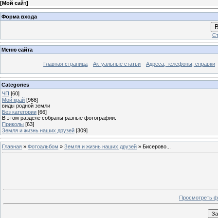
[
Мой сайт
]
Форма входа
В
Ст
Меню сайта
Главная страница
Актуальные статьи
Адреса, телефоны, справки
Categories
ЧП
[60]
Мой край
[968]
виды родной земли
Без категории
[66]
В этом разделе собраны разные фотографии.
Приколы
[63]
Земля и жизнь наших друзей
[309]
Главная
»
Фотоальбом
»
Земля и жизнь наших друзей
» Бисерово...
Просмотреть ф