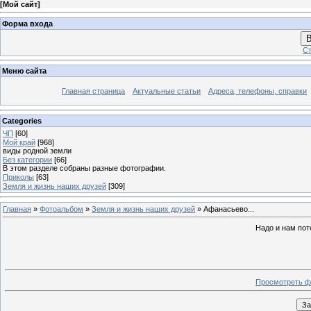
[
Мой сайт
]
Форма входа
В
Ст
Меню сайта
Главная страница
Актуальные статьи
Адреса, телефоны, справки
Categories
ЧП
[60]
Мой край
[968]
виды родной земли
Без категории
[66]
В этом разделе собраны разные фотографии.
Приколы
[63]
Земля и жизнь наших друзей
[309]
Главная
»
Фотоальбом
»
Земля и жизнь наших друзей
» Афанасьево...
Надо и нам пот
Просмотреть ф