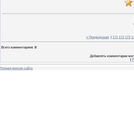
« Предыдущая
|
171
172
173
1
Всего комментариев
:
0
Добавлять комментарии могу
[
Р
Полная версия сайта