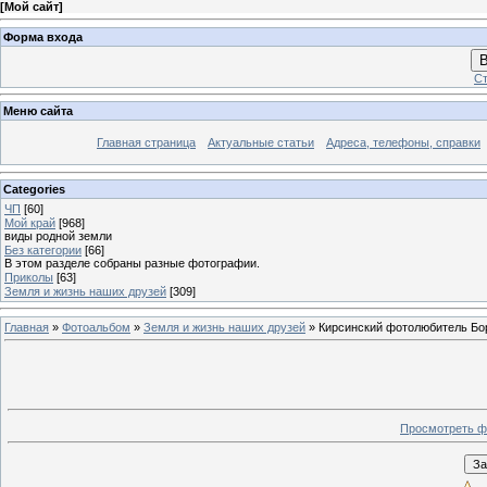
[
Мой сайт
]
Форма входа
В
Ст
Меню сайта
Главная страница
Актуальные статьи
Адреса, телефоны, справки
Categories
ЧП
[60]
Мой край
[968]
виды родной земли
Без категории
[66]
В этом разделе собраны разные фотографии.
Приколы
[63]
Земля и жизнь наших друзей
[309]
Главная
»
Фотоальбом
»
Земля и жизнь наших друзей
» Кирсинский фотолюбитель Бор
Просмотреть ф