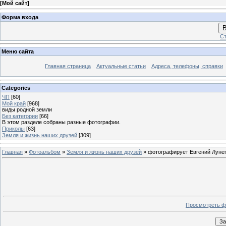
[
Мой сайт
]
Форма входа
В
Ст
Меню сайта
Главная страница
Актуальные статьи
Адреса, телефоны, справки
Categories
ЧП
[60]
Мой край
[968]
виды родной земли
Без категории
[66]
В этом разделе собраны разные фотографии.
Приколы
[63]
Земля и жизнь наших друзей
[309]
Главная
»
Фотоальбом
»
Земля и жизнь наших друзей
» фотографирует Евгений Луне
Просмотреть ф