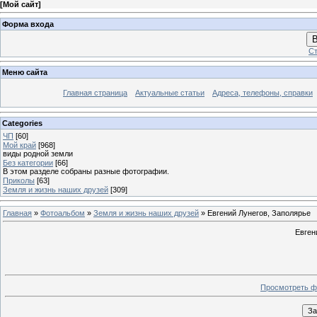
[
Мой сайт
]
Форма входа
В
Ст
Меню сайта
Главная страница
Актуальные статьи
Адреса, телефоны, справки
Categories
ЧП
[60]
Мой край
[968]
виды родной земли
Без категории
[66]
В этом разделе собраны разные фотографии.
Приколы
[63]
Земля и жизнь наших друзей
[309]
Главная
»
Фотоальбом
»
Земля и жизнь наших друзей
» Евгений Лунегов, Заполярье
Евген
Просмотреть ф