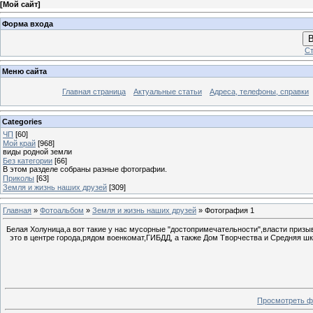
[
Мой сайт
]
Форма входа
В
Ст
Меню сайта
Главная страница
Актуальные статьи
Адреса, телефоны, справки
Categories
ЧП
[60]
Мой край
[968]
виды родной земли
Без категории
[66]
В этом разделе собраны разные фотографии.
Приколы
[63]
Земля и жизнь наших друзей
[309]
Главная
»
Фотоальбом
»
Земля и жизнь наших друзей
» Фотография 1
Белая Холуница,а вот такие у нас мусорные "достопримечательности",власти призыв
это в центре города,рядом военкомат,ГИБДД, а также Дом Творчества и Средняя шк
Просмотреть ф