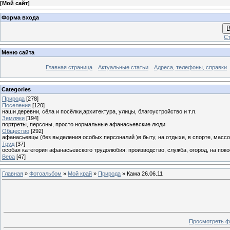
[
Мой сайт
]
Форма входа
В
Ст
Меню сайта
Главная страница
Актуальные статьи
Адреса, телефоны, справки
Categories
Природа
[278]
Поселения
[120]
наши деревни, сёла и посёлки,архитектура, улицы, благоустройство и т.п.
Земляки
[194]
портреты, персоны, просто нормальные афанасьевские люди
Общество
[292]
афанасьевцы (без выделения особых персоналий )в быту, на отдыхе, в спорте, массо
Труд
[37]
особая категория афанасьевского трудолюбия: производство, служба, огород, на покосе
Вера
[47]
Главная
»
Фотоальбом
»
Мой край
»
Природа
» Кама 26.06.11
Просмотреть ф