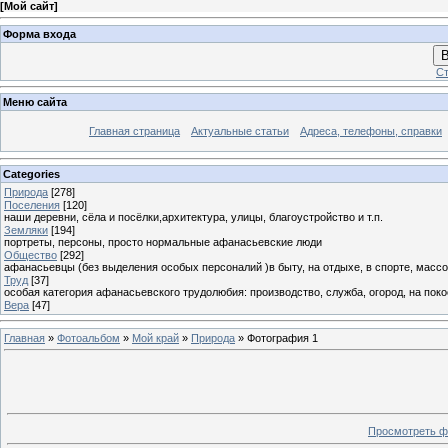
[
Мой сайт
]
Форма входа
В
Ст
Меню сайта
Главная страница
Актуальные статьи
Адреса, телефоны, справки
Categories
Природа
[278]
Поселения
[120]
наши деревни, сёла и посёлки,архитектура, улицы, благоустройство и т.п.
Земляки
[194]
портреты, персоны, просто нормальные афанасьевские люди
Общество
[292]
афанасьевцы (без выделения особых персоналий )в быту, на отдыхе, в спорте, массо
Труд
[37]
особая категория афанасьевского трудолюбия: производство, служба, огород, на покосе
Вера
[47]
Главная
»
Фотоальбом
»
Мой край
»
Природа
» Фотография 1
Просмотреть ф