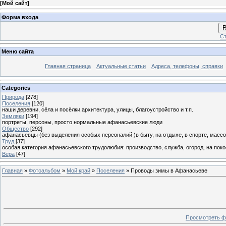
[
Мой сайт
]
Форма входа
В
Ст
Меню сайта
Главная страница
Актуальные статьи
Адреса, телефоны, справки
Categories
Природа
[278]
Поселения
[120]
наши деревни, сёла и посёлки,архитектура, улицы, благоустройство и т.п.
Земляки
[194]
портреты, персоны, просто нормальные афанасьевские люди
Общество
[292]
афанасьевцы (без выделения особых персоналий )в быту, на отдыхе, в спорте, массо
Труд
[37]
особая категория афанасьевского трудолюбия: производство, служба, огород, на покосе
Вера
[47]
Главная
»
Фотоальбом
»
Мой край
»
Поселения
» Проводы зимы в Афанасьеве
Просмотреть ф