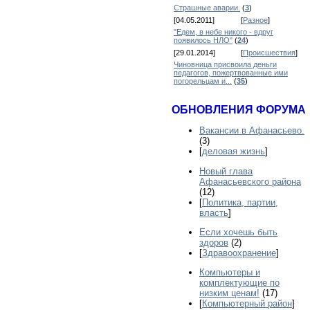
Страшные аварии.
(
3
)
[04.05.2011]
[
Разное
]
"Едем, в небе никого - вдруг
появилось НЛО"
(
24
)
[29.01.2014]
[
Происшествия
]
Чиновница присвоила деньги
педагогов, пожертвованные ими
погорельцам и...
(
35
)
ОБНОВЛЕНИЯ ФОРУМА
Вакансии в Афанасьево.
(3)
[
деловая жизнь
]
Новый глава
Афанасьевского района
(12)
[
Политика, партии,
власть
]
Если хочешь быть
здоров
(2)
[
Здравоохранение
]
Компьютеры и
комплектующие по
низким ценам!
(17)
[
Компьютерный район
]