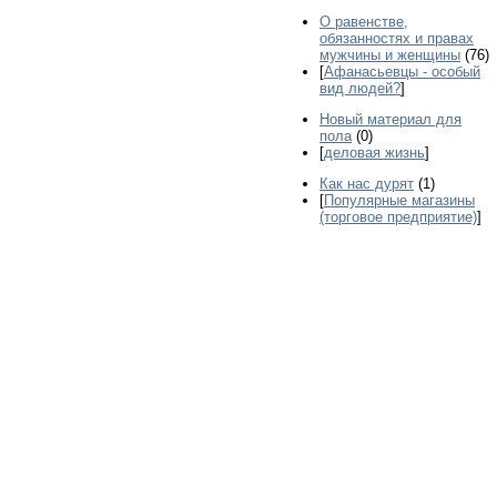
О равенстве,
обязанностях и правах
мужчины и женщины
(76)
[
Афанасьевцы - особый
вид людей?
]
Новый материал для
пола
(0)
[
деловая жизнь
]
Как нас дурят
(1)
[
Популярные магазины
(торговое предприятие)
]