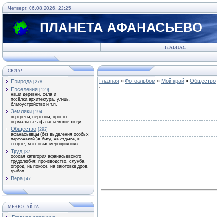
Четверг, 06.08.2026, 22:25
ПЛАНЕТА АФАНАСЬЕВО
ГЛАВНАЯ
СЮДА!
Главная
»
Фотоальбом
»
Мой край
»
Общество
Природа
[278]
Поселения
[120]
наши деревни, сёла и
посёлки,архитектура, улицы,
благоустройство и т.п.
Земляки
[194]
портреты, персоны, просто
нормальные афанасьевские люди
Общество
[292]
афанасьевцы (без выделения особых
персоналий )в быту, на отдыхе, в
спорте, массовых мероприятиях...
Труд
[37]
особая категория афанасьевского
трудолюбия: производство, служба,
огород, на покосе, на заготовке дров,
грибов...
Вера
[47]
МЕНЮ САЙТА