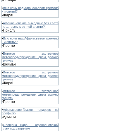
Пожаро
›
•
Всю ночь над Афанасьевом гремело
- и опять!?
Жара!
›
•
Афанасьевские выходные без света
по ... плану местной власти?!
Прислу
›
•
Всю ночь над Афанасьевом гремело
- и опять!?
Прогно
›
•
Вятское экстренное
метеопредупреждение: днем должно
грянуть
Вниман
›
•
Вятское экстренное
метеопредупреждение: днем должно
грянуть
Жара!
›
•
Вятское экстренное
метеопредупреждение: днем должно
грянуть
Прогно
›
•
Афанасьево-Глазов: тендером по
профилю
Админи
›
•
Обещана жара - афанасьевский
пляж под запретом