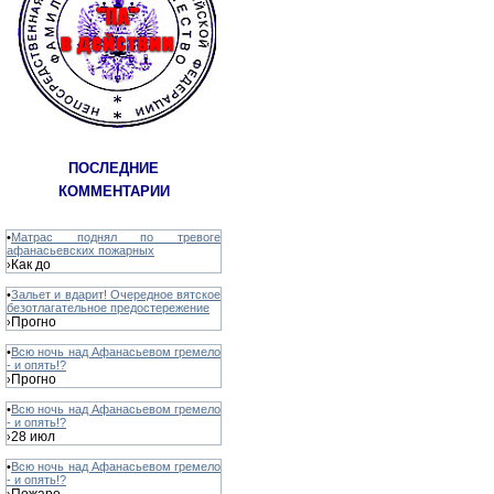
ПОСЛЕДНИЕ
КОММЕНТАРИИ
•
Матрас поднял по тревоге
афанасьевских пожарных
Как до
›
•
Зальет и вдарит! Очередное вятское
безотлагательное предостережение
Прогно
›
•
Всю ночь над Афанасьевом гремело
- и опять!?
Прогно
›
•
Всю ночь над Афанасьевом гремело
- и опять!?
28 июл
›
•
Всю ночь над Афанасьевом гремело
- и опять!?