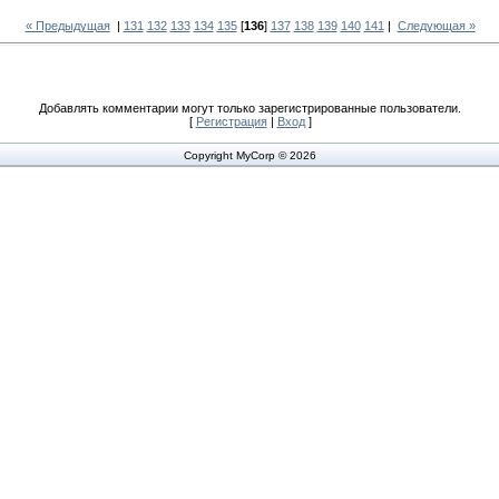
« Предыдущая
|
131
132
133
134
135
[
136
]
137
138
139
140
141
|
Следующая »
Добавлять комментарии могут только зарегистрированные пользователи.
[
Регистрация
|
Вход
]
Copyright MyCorp © 2026