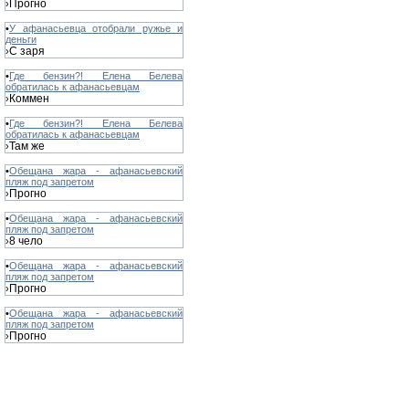
Прогно
›
•
У афанасьевца отобрали ружье и
деньги
С заря
›
•
Где бензин?! Елена Белева
обратилась к афанасьевцам
Коммен
›
•
Где бензин?! Елена Белева
обратилась к афанасьевцам
Там же
›
•
Обещана жара - афанасьевский
пляж под запретом
Прогно
›
•
Обещана жара - афанасьевский
пляж под запретом
8 чело
›
•
Обещана жара - афанасьевский
пляж под запретом
Прогно
›
•
Обещана жара - афанасьевский
пляж под запретом
Прогно
›