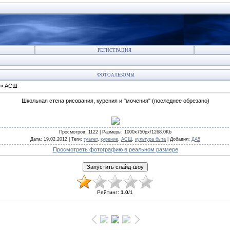
РЕГИСТРАЦИЯ
ФОТОАЛЬБОМЫ
» АСШ
Школьная стена рисования, курения и "мочения" (последнее обрезано)
Просмотров
: 1122 |
Размеры
: 1000x750px/1268.0Kb
Дата
: 19.02.2012 |
Теги
:
туалет
,
курение
,
АСШ
,
культура быта
|
Добавил
:
ДА5
Просмотреть фотографию в реальном размере
Рейтинг
:
1.0
/
1