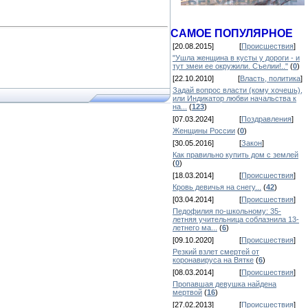
САМОЕ ПОПУЛЯРНОЕ
[20.08.2015]
[
Происшествия
]
"Ушла женщина в кусты у дороги - и
тут змеи ее окружили. Съелии!.."
(
0
)
[22.10.2010]
[
Власть, политика
]
Задай вопрос власти (кому хочешь),
или Индикатор любви начальства к
на...
(
123
)
[07.03.2024]
[
Поздравления
]
Женщины России
(
0
)
[30.05.2016]
[
Закон
]
Как правильно купить дом с землей
(
0
)
[18.03.2014]
[
Происшествия
]
Кровь девичья на снегу...
(
42
)
[03.04.2014]
[
Происшествия
]
Педофилия по-школьному: 35-
летняя учительница соблазнила 13-
летнего ма...
(
6
)
[09.10.2020]
[
Происшествия
]
Резкий взлет смертей от
коронавируса на Вятке
(
6
)
[08.03.2014]
[
Происшествия
]
Пропавшая девушка найдена
мертвой
(
16
)
[27.02.2013]
[
Происшествия
]