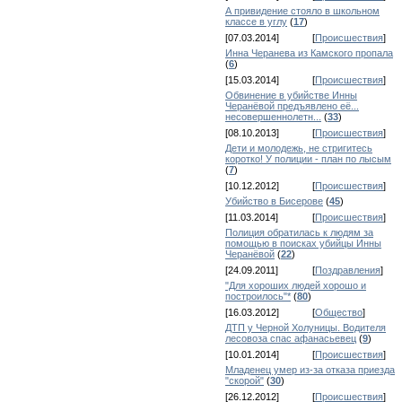
А привидение стояло в школьном
классе в углу
(
17
)
[07.03.2014]
[
Происшествия
]
Инна Черанева из Камского пропала
(
6
)
[15.03.2014]
[
Происшествия
]
Обвинение в убийстве Инны
Черанёвой предъявлено её...
несовершеннолетн...
(
33
)
[08.10.2013]
[
Происшествия
]
Дети и молодежь, не стригитесь
коротко! У полиции - план по лысым
(
7
)
[10.12.2012]
[
Происшествия
]
Убийство в Бисерове
(
45
)
[11.03.2014]
[
Происшествия
]
Полиция обратилась к людям за
помощью в поисках убийцы Инны
Черанёвой
(
22
)
[24.09.2011]
[
Поздравления
]
"Для хороших людей хорошо и
построилось"*
(
80
)
[16.03.2012]
[
Общество
]
ДТП у Черной Холуницы. Водителя
лесовоза спас афанасьевец
(
9
)
[10.01.2014]
[
Происшествия
]
Младенец умер из-за отказа приезда
"скорой"
(
30
)
[26.12.2012]
[
Происшествия
]