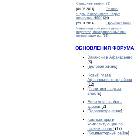
Страшные аварии.
(
3
)
[04.05.2011]
[
Разное
]
"Едем, в небе никого - вдруг
появилось НЛО"
(
24
)
[29.01.2014]
[
Происшествия
]
Чиновница присвоила деньги
педагогов, пожертвованные ими
погорельцам и...
(
35
)
ОБНОВЛЕНИЯ ФОРУМА
Вакансии в Афанасьево.
(3)
[
деловая жизнь
]
Новый глава
Афанасьевского района
(12)
[
Политика, партии,
власть
]
Если хочешь быть
здоров
(2)
[
Здравоохранение
]
Компьютеры и
комплектующие по
низким ценам!
(17)
[
Компьютерный район
]