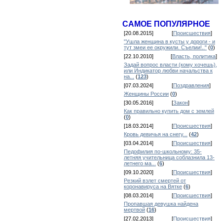
САМОЕ ПОПУЛЯРНОЕ
[20.08.2015]
[
Происшествия
]
"Ушла женщина в кусты у дороги - и
тут змеи ее окружили. Съелии!.."
(
0
)
[22.10.2010]
[
Власть, политика
]
Задай вопрос власти (кому хочешь),
или Индикатор любви начальства к
на...
(
123
)
[07.03.2024]
[
Поздравления
]
Женщины России
(
0
)
[30.05.2016]
[
Закон
]
Как правильно купить дом с землей
(
0
)
[18.03.2014]
[
Происшествия
]
Кровь девичья на снегу...
(
42
)
[03.04.2014]
[
Происшествия
]
Педофилия по-школьному: 35-
летняя учительница соблазнила 13-
летнего ма...
(
6
)
[09.10.2020]
[
Происшествия
]
Резкий взлет смертей от
коронавируса на Вятке
(
6
)
[08.03.2014]
[
Происшествия
]
Пропавшая девушка найдена
мертвой
(
16
)
[27.02.2013]
[
Происшествия
]