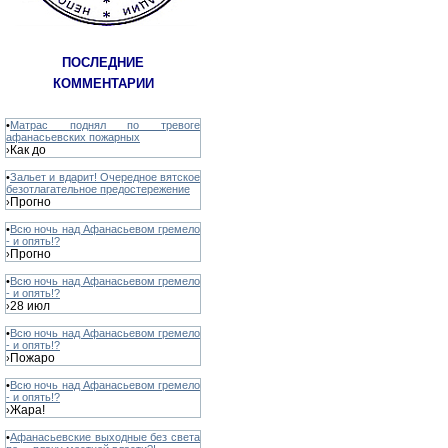
ПОСЛЕДНИЕ
КОММЕНТАРИИ
•
Матрас поднял по тревоге
афанасьевских пожарных
Как до
›
•
Зальет и вдарит! Очередное вятское
безотлагательное предостережение
Прогно
›
•
Всю ночь над Афанасьевом гремело
- и опять!?
Прогно
›
•
Всю ночь над Афанасьевом гремело
- и опять!?
28 июл
›
•
Всю ночь над Афанасьевом гремело
- и опять!?
Пожаро
›
•
Всю ночь над Афанасьевом гремело
- и опять!?
Жара!
›
•
Афанасьевские выходные без света