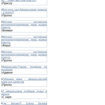
по ... плану местной власти?!
Прислу
›
•
Всю ночь над Афанасьевом гремело
- и опять!?
Прогно
›
•
Вятское экстренное
метеопредупреждение: днем должно
грянуть
Вниман
›
•
Вятское экстренное
метеопредупреждение: днем должно
грянуть
Жара!
›
•
Вятское экстренное
метеопредупреждение: днем должно
грянуть
Прогно
›
•
Афанасьево-Глазов: тендером по
профилю
Админи
›
•
Обещана жара - афанасьевский
пляж под запретом
Прогно
›
•
У афанасьевца отобрали ружье и
деньги
С заря
›
•
Где бензин?! Елена Белева