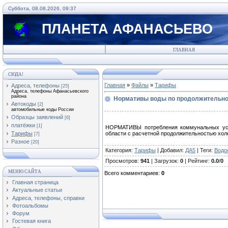
Суббота, 08.08.2026, 09:37
ПЛАНЕТА АФАНАСЬЕВО
ГЛАВНАЯ
СЮДА!
Главная
»
Файлы
»
Тарифы
Адреса, телефоны
[25]
Адреса, телефоны Афанасьевского
района
Нормативы воды по продолжительно
Автокоды
[2]
автомобильные коды России
Образцы заявлений
[6]
платёжки
[1]
НОРМАТИВЫ потребления коммунальных услу
Тарифы
области с расчетной продолжительностью хол
[7]
Разное
[20]
Категория
:
Тарифы
|
Добавил
:
ДА5
|
Теги
:
Водо
Просмотров
:
941
|
Загрузок
:
0
|
Рейтинг
:
0.0
/
0
МЕНЮ САЙТА
Всего комментариев
:
0
Главная страница
Актуальные статьи
Адреса, телефоны, справки
Фотоальбомы
Форум
Гостевая книга